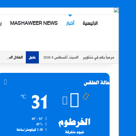
الرئيسية
أخبار
MASHAWEER NEWS
ر
مرحباً بكم في مشاوير
السبت, أغسطس 8 2026
الهلال السوداني
عاجل
حالة الطقس
31
℃
الخرطوم
41º - 31º
47%
7.35 كيلومتر/ساعة
غيوم متفرقة