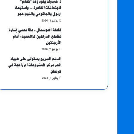
د. حمدوك يقود وفد “تقدم”
لاجتماعات القاهرة… واستبعاد
اردول والجاكومي والتوم هجو
يوليو 1, 2024
لقطة المونديال.. ماذا تعني إشارة
تقاطع الذراعين لـ(العميد) أمام
الأرجنتين
يوليو 7, 2026
الدعم السريع يستولى على هبيلا
اكبر مركز للمشروعات الزراعية في
كردفان
يناير 3, 2024