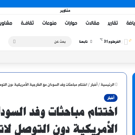
ياضة
تقارير
مقالات
حوارات
منوعات
ثقافــة
مشاويــر 
℃
31
بحث
الخرطوم
تابعنا
عن
 يُحرز برونزية سيكافا بثنائية في شباك الجاموس
الرئيسية
/
أخبار
/
اختتام مباحثات وفد السودان مع الخارجية الأمريكية دون التوص
أخبار
اختتام مباحثات وفد السودا
الأمريكية دون التوصل لات