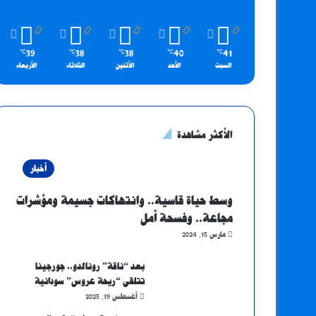
39
38
38
40
41
℃
℃
℃
℃
℃
السبت
الأحد
الأثنين
الثلاثاء
الأربعاء
الأكثر مشاهدة
أخبار
وسط حياة قاسية.. وانتهاكات جسيمة ومؤشرات
مجاعة.. وفسحة أمل
مارس 15, 2024
بعد “ناقة” رونالدو.. جورجينا
تتلقى “ريحة عروس” سودانية
أغسطس 19, 2025