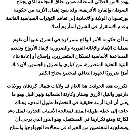
يهدد الأمن الغذائي للمنطقة ضمن نطاق المجاعة الذي يجتاح
السودان والقارة الأفريقية، وقد يقود إهمال الأزمة من حكومة
بورتسودان الولاية والاتحادية إلى تفاقم التوترات السياسية القائمة
وعدم الاستقرار في الشرق المأزوم أصلا.
بما أن حكومة الأمر الواقع متمركزة في الشرق عليها أن تقوم
بعمليات الإنقاذ والإغاثة الفورية والضرورية لإنقاذ الأرواح وتقديم
المساعدة الأساسية للسكان المتضررين، وإصلاح أو إعادة بناء
البنية التحتية المتضررة، من كباري والطرق والجسور، لأن ذلك
أمرًا ضروريًا لجهود التعافي لمجتمع يحتاج الكثير.
تكررت هذه الحوادث هذا العام ف ولايات شمال كردفان وولايات
دارفور والنيل الأزرق وسنار وكارثة الشمالية ونهر النيل وهو ما
يعني أن لدينا أزمة حقيقية في التخطيط طويل المدى، وهناك
حاجة إلى خطة طويلة المدى لمعالجة الأسباب الجذرية لمثل هءه
لكارثة ومنع تكرارها في المستقبل، وهو الدور الذي يرجى أن
يضطلع به المختصين من الخبراء في مجالات الجيولوجيا والمناخ