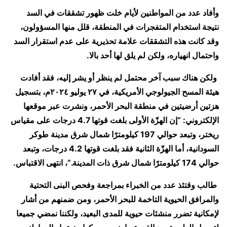
وأفاد عدد من المواطنين لأيام خلت ظهور تشققات في السد
نتيجة استخدام المتفجرات في المنطقة، قلل منها المسؤولون،
وقد كانت هذه التشققات علامة تحذيرية على عدم استقرار السد
واحتمال انهياره، ولكن لم يلق لها أحد بالا.
ولكن هناك سبب آخر محتمل لم ينظر أو يشر إليه، فقد أفادت
هيئة المسح الجيولوجي الأمريكية، في ٢٧ يوليو ٢٠٢٤م، بتسجيل
هزتين أرضيتين في منطقة البحر الأحمر، ونشرت عبر موقعها
الإلكتروني: “إن الهزّة الأولى بلغت قوتها 4.7 درجات على مقياس
ريختر، وتبعد حوالي 197 كيلومترًا شمال شرق مدينة طوكر
السودانية، أما الهزّة الثانية فقد بلغت قوتها 4.2 درجات، وتبعد
حوالي 174 كيلومترًا شمال شرق ذات المدينة.”، انتهى الاقتباس.
طالب وقتئذ عدد من الخبراء بمراجعة وفحص البنى التحتية
والمرافق الحيوية التاخمة للبحر الأحمر، ومن ضمنهم من أشار
لإمكانية تضرر منشئات حيوية للمدى البعيد، ولكننا نمضي جميعا