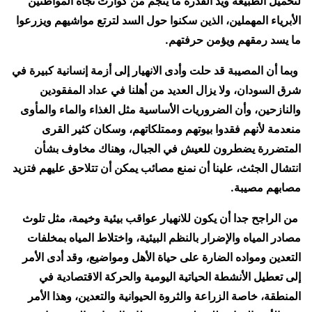
لتحميل الطبيعة ويد القدرة ما ينجم من كوارث تجاه المواطنين
الأبرياء المهملين، الذين سكنوا حول السد لترتع مواشيهم ويزرعوا
ما يسد رمقهم ويؤمن حرفتهم.
وبما أن المصيبة قد حلت وأدى الانهيار إلى أزمة إنسانية كبيرة في
شرق السودان، ولا يزال العديد من أهلنا في عداد المفقودين
والنازحين، وأن الضروريات الأساسية مثل الغذاء والماء والمأوى
منعدمة لأنهم فقدوا بيوتهم وممتلكاتهم، وسكان كثير القرى
المتضررة يضطرون للعيش في الجبال، وهناك مخاوف بشأن
انتشال الجثث، علينا أن نمنع مصائب يمكن أن تتلاحق عليهم فتزيد
مصابهم مصيبة.
من الراجح جدا أن يكون للانهيار عواقب بيئية وخيمة، مثل تلوث
مصادر المياه والإضرار بالنظم البيئية، واختلاط المياه بمخلفات
التعدين ومواده الضارة على حياة الأهل ومواضيع، وقد أدى الأمر
إلى تعطيل الأنشطة الحياتية اليومية والحركة الاقتصادية في
المنطقة، خاصة الزراعة والثروة الحيوانية والتعدين، وهذا الأمر