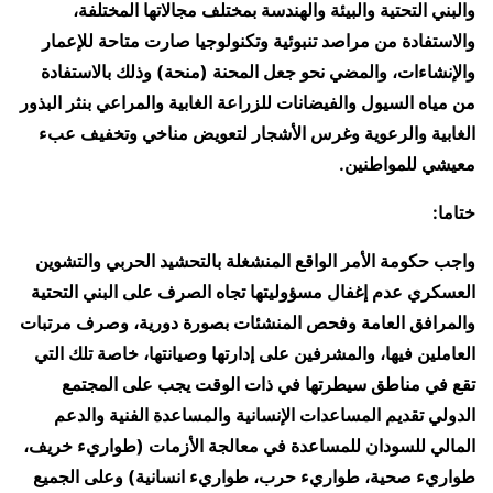
والبني التحتية والبيئة والهندسة بمختلف مجالاتها المختلفة،
والاستفادة من مراصد تنبوئية وتكنولوجيا صارت متاحة للإعمار
والإنشاءات، والمضي نحو جعل المحنة (منحة) وذلك بالاستفادة
من مياه السيول والفيضانات للزراعة الغابية والمراعي بنثر البذور
الغابية والرعوية وغرس الأشجار لتعويض مناخي وتخفيف عبء
معيشي للمواطنين.
ختاما:
واجب حكومة الأمر الواقع المنشغلة بالتحشيد الحربي والتشوين
العسكري عدم إغفال مسؤوليتها تجاه الصرف على البني التحتية
والمرافق العامة وفحص المنشئات بصورة دورية، وصرف مرتبات
العاملين فيها، والمشرفين على إدارتها وصيانتها، خاصة تلك التي
تقع في مناطق سيطرتها في ذات الوقت يجب على المجتمع
الدولي تقديم المساعدات الإنسانية والمساعدة الفنية والدعم
المالي للسودان للمساعدة في معالجة الأزمات (طواريء خريف،
طواريء صحية، طواريء حرب، طواريء انسانية) وعلى الجميع