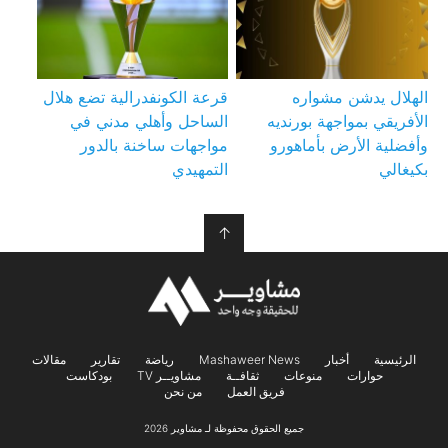
الهلال يدشن مشواره
قرعة الكونفدرالية تضع هلال
الأفريقي بمواجهة بورنديه
الساحل وأهلي مدني في
وأفضلية الأرض بأماهورو
مواجهات ساخنة بالدور
بكيغالي
التمهيدي
↑
الرئيسية
أخبار
Mashaweer News
رياضة
تقارير
مقالات
حوارات
منوعات
ثقافــة
مشاويــر TV
بودكاست
فريق العمل
من نحن
جميع الحقوق محفوظة لـ مشاوير 2026