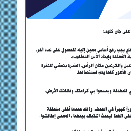
لذي يجب رفع أساس معين إليه للحصول على عدد آخر،
المُعقّدة وإيجاد الأس المطلوب).
ن والكرعين مكان الرأس، الصُّـرة بتمشي للنخرة
 الأعور كلها يتم استئصالها.
ي للبهدلة ويمسحوا بي كرامتك وفانلتك الأرض.
دوراً كبيراً في الهدف، وذلك عندما أخلى منطقة
لى الخط ليحدث اشتباك بينهما ـ المعنى إطاقشوا،