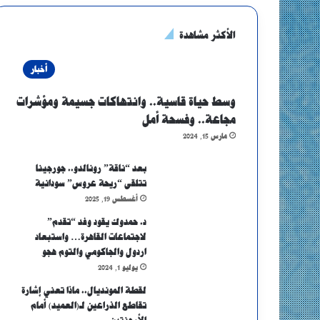
الأكثر مشاهدة
أخبار
وسط حياة قاسية.. وانتهاكات جسيمة ومؤشرات
مجاعة.. وفسحة أمل
مارس 15, 2024
بعد “ناقة” رونالدو.. جورجينا
تتلقى “ريحة عروس” سودانية
أغسطس 19, 2025
د. حمدوك يقود وفد “تقدم”
لاجتماعات القاهرة… واستبعاد
اردول والجاكومي والتوم هجو
يوليو 1, 2024
لقطة المونديال.. ماذا تعني إشارة
تقاطع الذراعين لـ(العميد) أمام