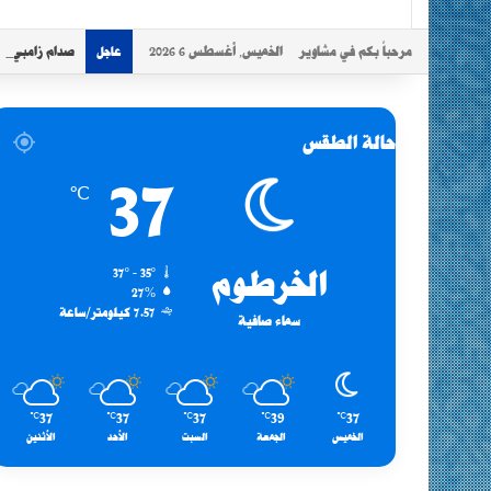
مرحباً بكم في مشاوير
الخميس, أغسطس 6 2026
صدام زامبي وع
عاجل
حالة الطقس
37
℃
الخرطوم
37º - 35º
27%
7.57 كيلومتر/ساعة
سماء صافية
37
37
37
39
37
℃
℃
℃
℃
℃
الخميس
الجمعة
السبت
الأحد
الأثنين