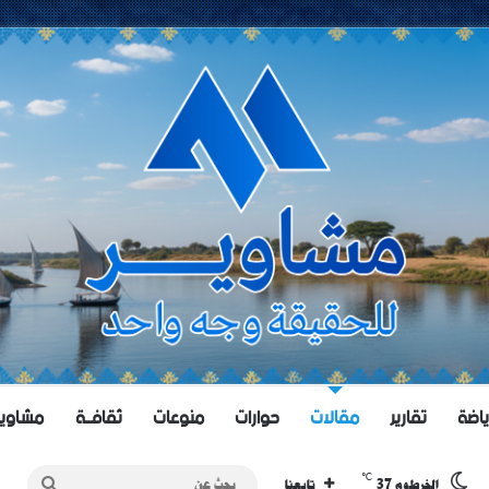
ياضة
تقارير
مقالات
حوارات
منوعات
ثقافــة
مشاويــر 
℃
37
بحث
الخرطوم
تابعنا