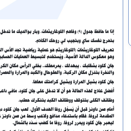
إذا ما حافظ جدول (٩) وفاهم اللوغاريثمات، وبار بوالديك ما تدخل على جان كلود.!
بتحرج نفسك ساي وبتجيب لي روحك الكلام.
تعريف اللوغاريثمات (اللوغاريثم هو عملية رياضية تجد الأس ا
وهو معكوس الدالة الأسية، ويُستخدم لتبسيط العمليات الحسابية 
جان كلود بشقلبك ، يبهدلك ، يمرمطك.. بخلي الرأس مكان الكرعي
والنخرة بتنزل مكان الركبة، والطوحال والكبد والمرارة والمصران
جان كلود بشيل المرارة وبشيل كرامتك معاها.
أفضل علاج لهذه الحالة هو أن لا تدخل على جان كلود، مافي داع
وظائف الكلى بتتوقف ووظائف الكبد بتنكرك حطب.
أمام صن داونز قبل أن يُسجِّل روفا الهدف الأول، لعب جان كلود 
المقدمة لروفا، فقام باستدعاء مدافع ولاعب وسط من صن داونز ع
ليعبر جان كلود ويمرر لروفا، روفا ما كضب سَـدّد بالشمال.