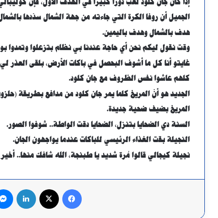
إذا كان جان كلود لعب دوراً كبيراً في الهدف الأول، فإنّ كوليبالي
الجميل أن روفا الكرة التي جاءته من جهة الشمال سدّدها بالشمال
هدف بالشمال وهدف باليمين.
وقت نقول ليكم نحن أي حاجة عندنا بي نظام بتزعلوا وتمدوا بو
غايتو أنا كل ما أشوف البحصل في باكات الأرض، بلقى العذر لي
كلهم عاشوا نفس الظروف مع جان كلود.
الجديد هو أنّ المريخ كلما يمر جان كلود من مدافع بطريقة (حلزو
المريخ بضيف ضحية جديدة.
السنة دي الضحايا بتنزل، الضحايا دقت الواطة.. شوفوا الصور.
النجيلة بقت الغذاء الرئيسي للباكات عندما يواجهون الجان.
نجيلة كيجالي قالوا مُرة شديد يا طبنجة، الله شافك منها.. أخير 
فيسبوك
X
لينكدإن