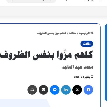
عن
قبة جزائرية أو غينية محتملة.. تعرف على مسار المريخ في أبطال أفريقيا
الرئيسية
/
مقالات
/
كلهم مرُّوا بنفس الظروف
مقالات
كلهم مرُّوا بنفس الظروف
محمد عبد الماجد
يناير 24, 2026
فيسبوك
X
لينكدإن
ماسنجر
مشاركة عبر البريد
طباعة