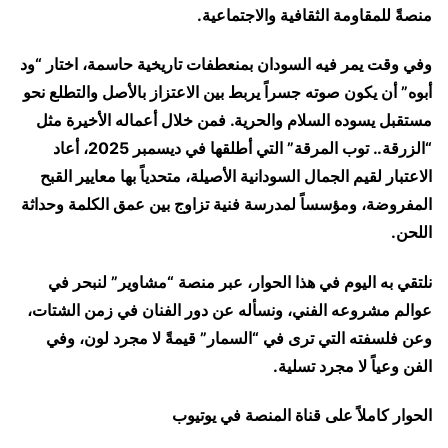
منصةً للمقاومة الثقافية والاجتماعية.
وفي وقت يمر فيه السودان بمنعطفات تاريخية حاسمة، اختار “ود
أبوه” أن يكون صوته جسراً يربط بين الاعتزاز بالأصل والتطلع نحو
مستقبل يسوده السلام والحرية. فمن خلال أعماله الأخيرة مثل
“الزرقة.. توب المرقة” التي أطلقها في ديسمبر 2025، أعاد
الاعتبار لقيم الجمال السودانية الأصيلة، متحدياً بها معايير القبح
المفروضة، ومؤسساً لمدرسة فنية تزاوج بين عمق الكلمة وحداثة
اللحن.
نلتقي به اليوم في هذا الحوار، عبر منصة “مشاوير” لنبحر في
عوالم مشروعه الفني، ونسأله عن دور الفنان في زمن الشتات،
وعن فلسفته التي ترى في “السمار” قيمةً لا مجرد لون، وفي
الفن وعياً لا مجرد تسلية.
الحوار كاملاً على قناة المنصة في يوتيوب