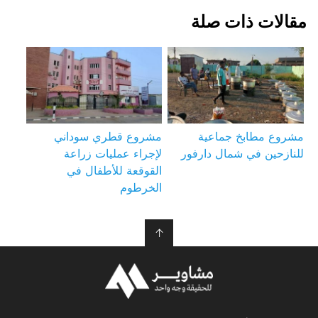
مقالات ذات صلة
مشروع مطابخ جماعية
مشروع قطري سوداني
للنازحين في شمال دارفور
لإجراء عمليات زراعة
القوقعة للأطفال في
الخرطوم
↑