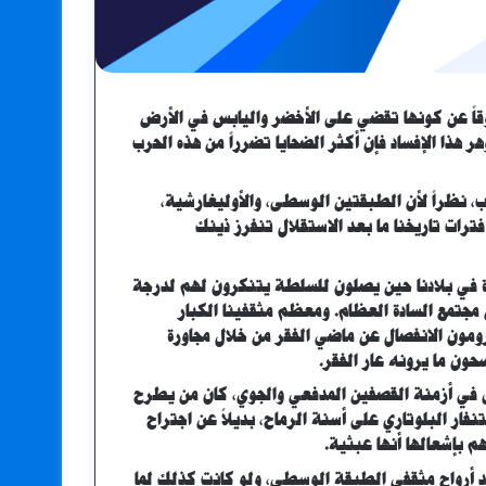
فوقاً عن كونها تقضي على الأخضر واليابس في الأرض
ر هذا الإفساد فإن أكثر الضحايا تضرراً من هذه الحرب
، نظراً لأن الطبقتين الوسطى، والأوليغارشية،
رات تاريخنا ما بعد الاستقلال تنفرز ذينك
عاة في بلادنا حين يصلون للسلطة يتنكرون لهم لدرجة
مجتمع السادة العظام. ومعظم مثقفينا الكبار
ومون الانفصال عن ماضي الفقر من خلال مجاورة
سحون ما يرونه عار الفقر.
هدى في أزمنة القصفين المدفعي والجوي، كان من يطرح
فار البلوتاري على أسنة الرماح، بديلاً عن اجتراح
إشعالها أنها عبثية.
د أرواح مثقفي الطبقة الوسطى، ولو كانت كذلك لما