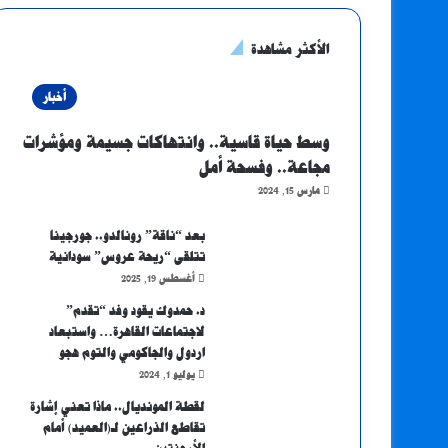
الأكثر مشاهدة
أخبار
وسط حياة قاسية.. وانتهاكات جسيمة ومؤشرات
مجاعة.. وفسحة أمل
مارس 15, 2024
بعد “ناقة” رونالدو.. جورجينا
تتلقى “ريحة عروس” سودانية
أغسطس 19, 2025
د. حمدوك يقود وفد “تقدم”
لاجتماعات القاهرة… واستبعاد
اردول والجاكومي والتوم هجو
يوليو 1, 2024
لقطة المونديال.. ماذا تعني إشارة
تقاطع الذراعين لـ(العميد) أمام