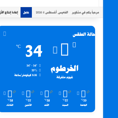
مرحباً بكم في مشاوير
الخميس, أغسطس 6 2026
إعادة إنتاج الأ
عاجل
حالة الطقس
34
℃
الخرطوم
34º - 34º
39%
8.06 كيلومتر/ساعة
غيوم متفرقة
38
37
38
37
39
℃
℃
℃
℃
℃
الجمعة
السبت
الأحد
الأثنين
الثلاثاء