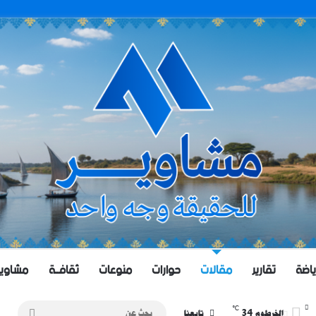
ياضة
تقارير
مقالات
حوارات
منوعات
ثقافــة
مشاويــر 
℃
34
بحث
الخرطوم
تابعنا