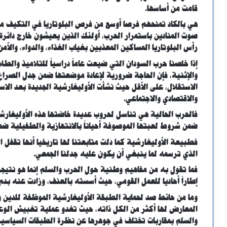
قامت من أساسها.
هي بالكاد تمنحهم فرصا أوسع من فرص البلوتاريا في التكيف معه
صوت المنادين باستمرار الحرب، أولئك الذين يعيشون خارج دائر
رأس البلوتاريا المساكين المعذبين بغياب الغذاء، والدواء، والأمن
إذا خلصنا حرب السودان التي ضيعت عاماً دراسياً للتلاميذ والطل
والإثنية، فإن الحاجة ضرورية لإعادة موضعتها ضمن جدل الصراع 
الاستقلال، على الأقل حيث نشأت الأوليغارشية الجديدة بعد الاس
والاقتصادي والاجتماعي.
فالحرب الحالية هي تناسل لحروب عديدة خاضتها هذه الأوليغارش
ضمن شروط لعبتها الموصوفة أحياناً بالانتهازية والطفيلية ضم
فطبيعة الأوليغارشية كما دلت متابعتنا لها تاريخيا أنها تقفل 
الذي ترسمه لما ينبغي أن يكون عليه جدلنا الجمعي.
فما تقول به من مفاهيم وطنية حول الحرب والسلم إنما هو نتيج
إطاراً أحاديا للعمل القومي، حيث أسسته بالعنف، وزادت عنه ب
وما من حائط صد لحماية الطبقة الأوليغارشية الموظفة للدين و
المعارض لها أكثر من الكل ذاته، حيث تغدو عملية تغبيش الوع
والسلم بمقاربات تختلف في جوهرها عن نظرة الطبقات السياسية،