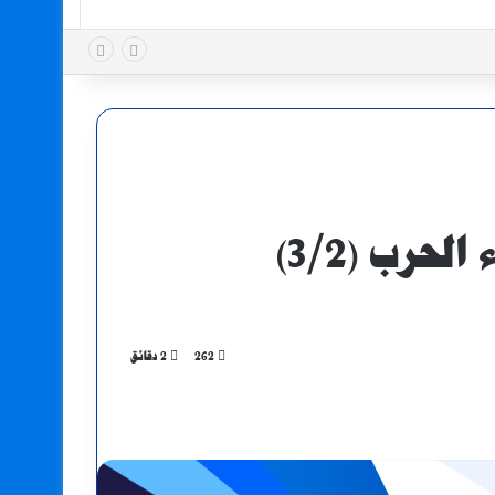
حرب (3/2)
262
2 دقائق