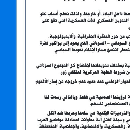
ا داخل البلاد، أو خارجها. ولذلك نفهم أسباب علو
ة التدوين العسكري للآت العسكرية التي تقع على
.
اب من جور النظرة الجغرافية، وألايديولوجية،
السوداني – السوداني الذي يعود إلى بواكير فترة
تعمار لتنسج مسارا لإعلاء نفوذها السياسي
ية بمختلف تنويعاتها لإخضاع كل المجموع السوداني
ن شروط الحاجة المركزية لمثقفي زور.
الحوار الوطني عند حدود عدم خروجه من إسار الأقنوم
ة لرؤيتها الصمدية هي فقط. وبالتالي رسمت لنا
دم المستضعفين نفسهم.
الترميزات الإثنية في سلمها وحربها ضد الكل
ي وسيلة لقتل أية محاولات لمساءلة مواضيع الحرب
 والعسكرية، والاقتصادية، والإعلامية، المختطفة