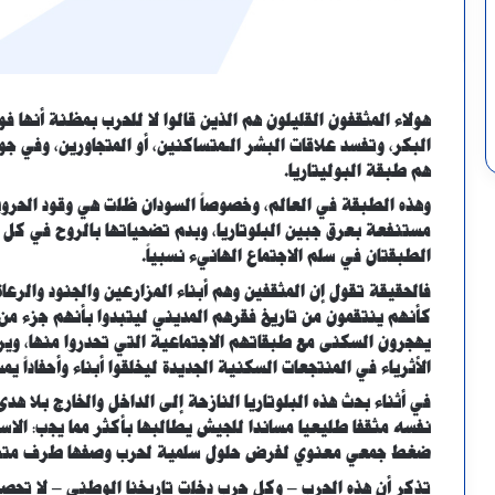
هولاء المثقفون القليلون هم الذين قالوا لا للحرب بمظنة أنها 
البكر، وتفسد علاقات البشر الـمتساكنين، أو المتجاورين، وفي جوه
هم طبقة البوليتاريا.
وهذه الطبقة في العالم، وخصوصاً السودان ظلت هي وقود الحروب
مستنفعة بعرق جبين البلوتاريا، وبدم تضحياتها بالروح في كل فت
الطبقتان في سلم الاجتماع الهانيء نسبياً.
فالحقيقة تقول إن المثقفين وهم أبناء المزارعين والجنود والر
كأنهم ينتقمون من تاريخ فقرهم المديني ليتبدوا بأنهم جزء من 
يهجرون السكنى مع طبقاتهم الاجتماعية التي تحدروا منها، وير
الأثرياء في المنتجعات السكنية الجديدة ليخلقوا أبناء وأحفاداً يم
في أثناء بحث هذه البلوتاريا النازحة إلى الداخل والخارج بلا 
نفسه مثقفا طليعيا مساندا للجيش يطالبها بأكثر مما يجب: الاستن
ضغط جمعي معنوي لفرض حلول سلمية لحرب وصفها طرف متهم ب
تذكر أن هذه الحرب – وكل حرب دخلت تاريخنا الوطني – لا تحص