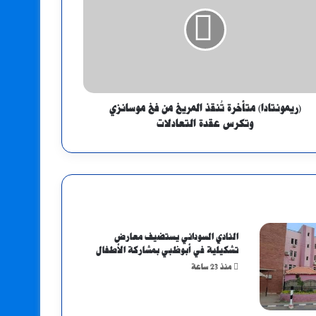
(ريمونتادا) متأخرة تُنقذ المريخ من فخ موسانزي
وتكرس عقدة التعادلات
النادي السوداني يستضيف معارض
تشكيلية في أبوظبي بمشاركة الأطفال
منذ 23 ساعة