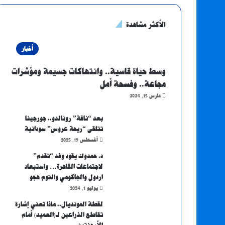
الأكثر مشاهدة
أخبار
وسط حياة قاسية.. وانتهاكات جسيمة ومؤشرات
مجاعة.. وفسحة أمل
مارس 15, 2024
بعد “ناقة” رونالدو.. جورجينا
تتلقى “ريحة عروس” سودانية
أغسطس 19, 2025
د. حمدوك يقود وفد “تقدم”
لاجتماعات القاهرة… واستبعاد
اردول والجاكومي والتوم هجو
يوليو 1, 2024
لقطة المونديال.. ماذا تعني إشارة
تقاطع الذراعين لـ(العميد) أمام