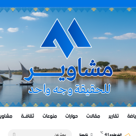
ياضة
تقارير
مقالات
حوارات
منوعات
ثقافــة
مشاويــر 
℃
41
بحث
الخرطوم
تابعنا