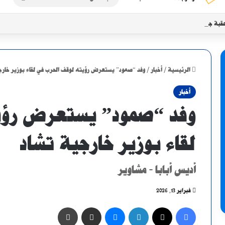
عن
قبة جزائرية أو غينية محتملة.. تعرف على مسار المريخ في أبطال أفريقيا
الرئيسية
/
أخبار
/
وفد “صمود” يستعرض رؤيته لوقف الحرب في لقاء بوزير خارج
أخبار
وفد “صمود” يستعرض رؤي
لقاء بوزير خارجية تشاد
أديس أبابا - مشاوير
فبراير 13, 2026
فيسبوك
X
لينكدإن
ماسنجر
مشاركة عبر البريد
طباعة