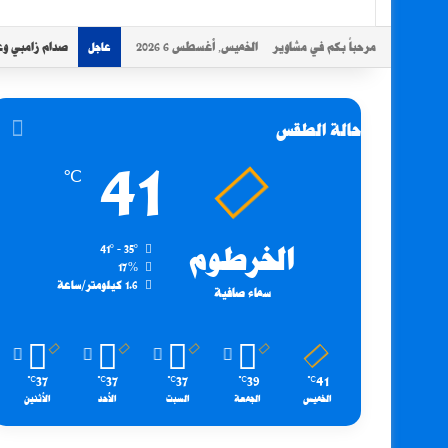
مرحباً بكم في مشاوير
الخميس, أغسطس 6 2026
صدام زامبي وع
عاجل
حالة الطقس
41
℃
الخرطوم
41º - 35º
17%
1.6 كيلومتر/ساعة
سماء صافية
37
37
37
39
41
℃
℃
℃
℃
℃
الخميس
الجمعة
السبت
الأحد
الأثنين