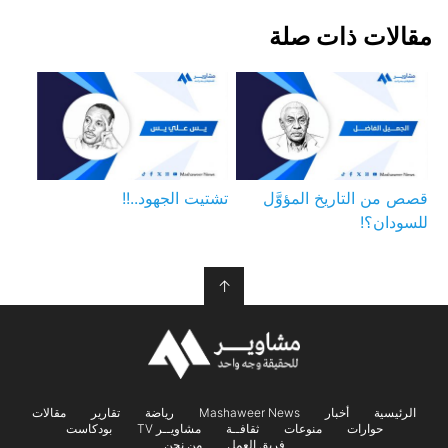
مقالات ذات صلة
قصص من التاريخ المؤوَّل
تشتيت الجهود..!!
للسودان؟!
↑
الرئيسية
أخبار
Mashaweer News
رياضة
تقارير
مقالات
حوارات
منوعات
ثقافــة
مشاويــر TV
بودكاست
فريق العمل
من نحن