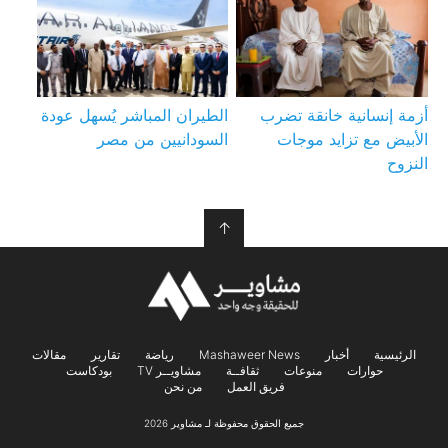
أزمة إنسانية خانقة تضرب
الطيران المباشر يُسهل عودة
الأبيض مع تزايد موجات
السودانيين من مصر
النزوح
↑
الرئيسية
أخبار
Mashaweer News
رياضة
تقارير
مقالات
حوارات
منوعات
ثقافــة
مشاويــر TV
بودكاست
فريق العمل
من نحن
جميع الحقوق محفوظة لـ مشاوير 2026