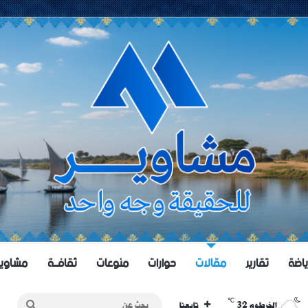
ياضة
تقارير
مقالات
حوارات
منوعات
ثقافــة
مشاويــر 
℃
32
بحث
الخرطوم
تابعنا