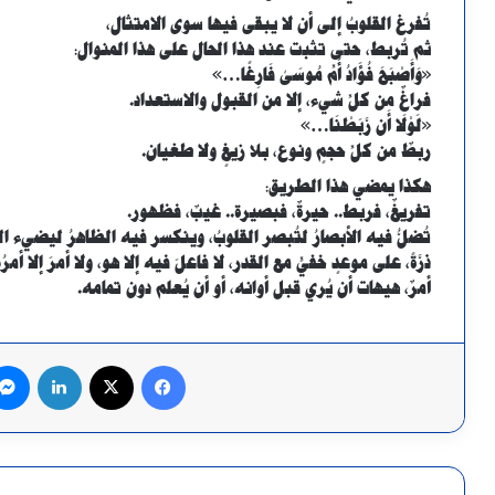
تُفرغ القلوبُ إلى أن لا يبقى فيها سوى الامتثال،
ثم تُربط، حتى تثبت عند هذا الحال على هذا المنوال:
«وَأَصْبَحَ فُؤَادُ أُمِّ مُوسَىٰ فَارِغًا…»
فراغٌ من كلِّ شيء، إلا من القبول والاستعداد.
«لَوْلَا أَن رَّبَطْنَا…»
ربطٌ من كلِّ حجمٍ ونوع، بلا زيغٍ ولا طغيان.
هكذا يمضي هذا الطريق:
تفريغٌ، فربط.. حيرةٌ، فبصيرة.. غيبٌ، فظهور.
تُضلُّ فيه الأبصارُ لتُبصر القلوبُ، وينكسر فيه الظاهرُ ليضيء البا
ذرَّةً، على موعدٍ خفيٍّ مع القدر، لا فاعلَ فيه إلا هو، ولا أمرَ إلا أمرُه
أمرٌ، هيهات أن يُري قبل أوانه، أو أن يُعلم دون تمامه.
فيسبوك
X
لينكدإن