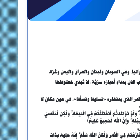
انيا، وفي السودان ولبنان والعراق واليمن وغزة.
لآن بمدادٍ أحبارُه سرِّيَّة، لا تُبدي خطوطَها
قدر الذي ينتظره «تسليمًا وتسلُّمًا»، في عين مكانٍ لا
 وَلَوْ تَوَاعَدتُّمْ لَاخْتَلَفْتُمْ فِي الْمِيعَادِ ۙ وَلَٰكِن لِّيَقْضِيَ
ِنَةٍ ۗ وَإِنَّ اللَّهَ لَسَمِيعٌ عَلِيمٌ﴾
:
زَعْتُمْ فِي الْأَمْرِ وَلَٰكِنَّ اللَّهَ سَلَّمَ ۚ إِنَّهُ عَلِيمٌ بِذَاتِ