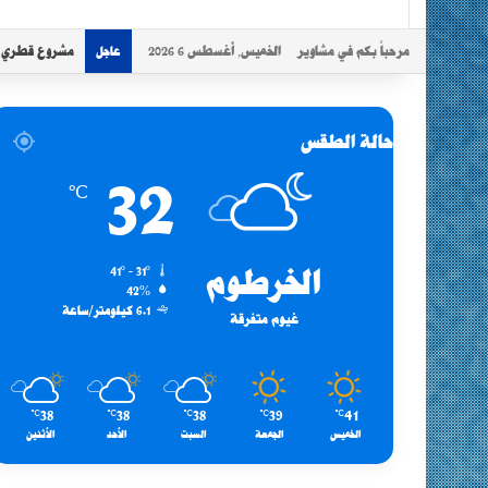
مرحباً بكم في مشاوير
الخميس, أغسطس 6 2026
مشروع قطري سو
عاجل
حالة الطقس
32
℃
الخرطوم
41º - 31º
42%
6.1 كيلومتر/ساعة
غيوم متفرقة
38
38
38
39
41
℃
℃
℃
℃
℃
الخميس
الجمعة
السبت
الأحد
الأثنين