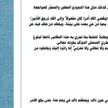
كذلك مثل هذا النموذج المغاير والمحفِّز للمواجهة
لِيَقْضِيَ اللَّهُ أَمْرًا كَانَ مَفْعُولًا ۗ وَإِلَى اللَّهِ تُرْجَعُ الْأُمُورُ﴾
: يحيا من حيَّ بعده على بيِّنة، ويهلك من هلك فيه عن
ئةً لملئها بما تجري به هذه المقادير ذاتها لبلوغ
طري المدهش المؤكَّد بقوله تعالى:
ِّ وَلَا تَخَافِي وَلَا تَحْزَنِي ۖ إِنَّا رَادُّوهُ إِلَيْكِ وَجَاعِلُوهُ مِنَ
ذا في عين ذاك، ويُعظِّم ذاك في وهم هذا، حتى يقع الأمرُ