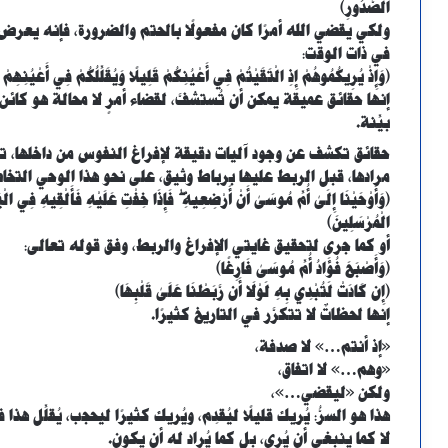
الصُّدُورِ﴾
ولكي يقضي الله أمرًا كان مفعولًا بالحتم والضرورة، فإنه يعرض 
في ذات الوقت:
﴿وَإِذْ يُرِيكُمُوهُمْ إِذِ الْتَقَيْتُمْ فِي أَعْيُنِكُمْ قَلِيلًا وَيُقَلِّلُكُمْ فِي أَعْيُنِهِمْ 
إنها حقائق عميقة يمكن أن تُستشفَّ، لقضاء أمرٍ لا محالة هو كائن
بيِّنة.
حقائق تكشف عن وجود آليات دقيقة لإفراغ النفوس من داخلها، توط
مرادها، قبل الربط عليها برباط وثيق، على نحو هذا الوحي التخا
﴿وَأَوْحَيْنَا إِلَىٰ أُمِّ مُوسَىٰ أَنْ أَرْضِعِيهِ ۖ فَإِذَا خِفْتِ عَلَيْهِ فَأَلْقِيهِ فِي الْيَم
الْمُرْسَلِينَ﴾
أو كما جرى لتحقيق غايتي الإفراغ والربط، وفق قوله تعالى:
﴿وَأَصْبَحَ فُؤَادُ أُمِّ مُوسَىٰ فَارِغًا﴾
﴿إِن كَادَتْ لَتُبْدِي بِهِ لَوْلَا أَن رَّبَطْنَا عَلَىٰ قَلْبِهَا﴾
إنها لحظاتٌ لا تتكرَّر في التاريخ كثيرًا.
«إذ أنتم…» لا صدفة،
«وهم…» لا اتفاق،
ولكن «ليقضي…»،
هذا هو السرُّ: يُريك قليلًا ليُقدِم، ويُريك كثيرًا ليحجب، يُقلِّل ه
لا كما ينبغي أن يُرى، بل كما يُراد له أن يكون.