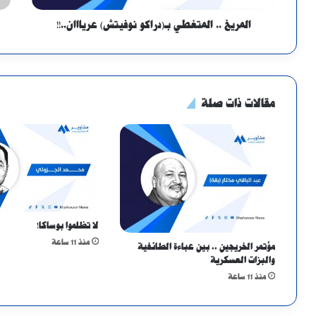
المريخ .. المتغطي بـ(دراكو نوفيتش) عريااان..!!
مقالات ذات صلة
لا تظلموا بوساكا!
منذ 11 ساعة
مؤتمر الخريجين .. بين عباءة الطائفية
والبزات العسكرية
منذ 11 ساعة