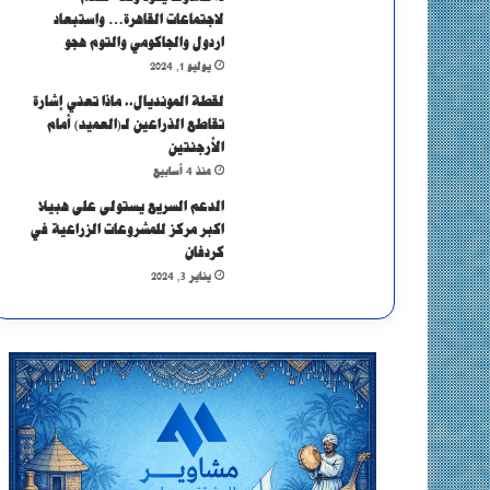
لاجتماعات القاهرة… واستبعاد
اردول والجاكومي والتوم هجو
يوليو 1, 2024
لقطة المونديال.. ماذا تعني إشارة
تقاطع الذراعين لـ(العميد) أمام
الأرجنتين
منذ 4 أسابيع
الدعم السريع يستولى على هبيلا
اكبر مركز للمشروعات الزراعية في
كردفان
يناير 3, 2024