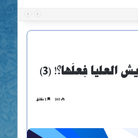
لعليا فِعلَها؟! (3)
260
2 دقائق