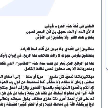
الناسُ في لُجَّة هذه الحروب غَرْقَى.
لا لأن الدم أو الماءَ عميق، بل لأن البصرَ قصير.
يقفون عند الأثر، ولا ينفذون إلى المُؤثِّر.
ينظرون إلى الأيدي، ولا يرون مَنْ أقام فيها الإرادة.
يتعلقون بأوهى خُيوطٍ لا زالت تتلاعب بها الريح، في إيران وأوكر
هذا هو الواقع الذي يُدار من تحت سماء هذه «المقادير»، التي تُكتب ا
ومنعرجاتِها إلا بعد سطوع شمس نفاذها الكامل.
ميكانيزماتها تَدفعُ، كلَّ مقدورٍ — حربًا أو سلمًا — إلى أحضان ال
يتغيَّر، وزمانٍ لا يتقدَّم ولا يتأخَّر، كما يُستنبط من قول ربِّ العزَّة:
﴿إِذْ أَنتُم بِالْعُدْوَةِ الدُّنْيَا وَهُم بِالْعُدْوَةِ الْقُصْوَى وَالرَّكْبُ أَسْفَلَ مِنكُمْ ۚ
اللَّهُ أَمْرًا كَانَ مَفْعُولًا لِّيَهْلِكَ مَنْ هَلَكَ عَن بَيِّنَةٍ وَيَحْيَا مَنْ حَيَّ عَن بَيّ
ثم على قِرارِ لمحةٍ أخرى ذات مغزى مختلف، يقول سبحانه وتعالى
﴿وَإِذْ يُرِيكَهُمُ اللَّهُ فِي مَنَامِكَ قَلِيلًا وَلَوْ أَرَاكَهُمْ كَثِيرًا لَّفَشِلْتُمْ وَلَتَنَا