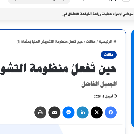
عن
داني لإجراء عمليات زراعة القوقعة للأطفال في الخرطوم
الرئيسية
/
مقالات
/
حين تَفعلُ منظومة التشويش العليا فِعلَها؟! (3)
مقالات
حين تَفعلُ منظومة التشويش ا
الجميل الفاضل
أبريل 6, 2026
فيسبوك
X
لينكدإن
ماسنجر
مشاركة عبر البريد
طباعة