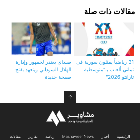
مقالات ذات صلة
31 رياضياً يمثلون سورية في
صنداي يعتذر لجمهور وإدارة
ثماني ألعاب بـ”متوسطية
الهلال السوداني ويتعهد بفتح
تارانتو 2026″
صفحة جديدة
↑
الرئيسية
أخبار
Mashaweer News
رياضة
تقارير
مقالات