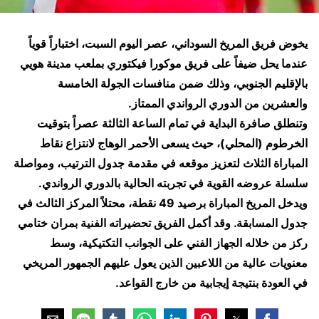
يخوض فريق المريخ السوداني، عصر اليوم السبت، اختباراً قوياً
عندما يحل ضيفاً على فريق موكورا فيكتوري بملعب مدينة هويي
بالإقليم الجنوبي، وذلك ضمن منافسات الجولة الخامسة
والعشرين من الدوري الرواندي الممتاز.
وتنطلق صافرة البداية في تمام الساعة الثالثة عصراً بتوقيت
الخرطوم (المحلي)، حيث يسعى الأحمر الوهاج لانتزاع نقاط
المباراة الثلاث لتعزيز موقعه في مقدمة جدول الترتيب، ومواصلة
سلسلة عروضه القوية في تجربته الحالية بالدوري الرواندي.
ويدخل المريخ المباراة برصيد 49 نقطة، محتلاً المركز الثالث في
جدول المسابقة. وقد أكمل الفريق تحضيراته الفنية بمران ختامي
ركز من خلاله الجهاز الفني على الجوانب التكتيكية، وسط
معنويات عالية من اللاعبين الذين يعول عليهم الجمهور المريخي
في العودة بنتيجة إيجابية من خارج القواعد.