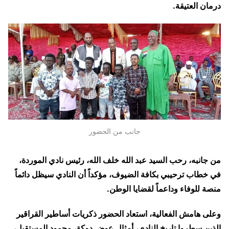
درمان العتيقة.
جانب من الحضور
من جانبه، رحب السيد عبد الله خلف الله، رئيس نادي الموردة،
في خطاب ترحيبي بكافة الضيوف، مؤكداً أن النادي سيظل دائماً
منصة للوفاء وداعماً لقضايا الوطن.
وعلى هامش الفعالية، استعاد الحضور ذكريات أساطير القراقير
الذين سطروا تاريخ النادي، أمثال عوض دوكة، محمود المستقبل،