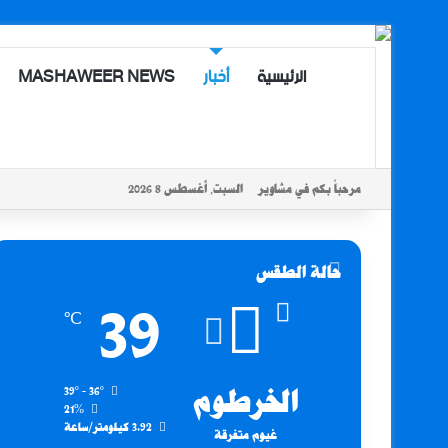
الرئيسية
أخبار
MASHAWEER NEWS
مرحباً بكم في مشاوير
السبت, أغسطس 8 2026
حالة الطقس
39
℃
الخرطوم
39º - 36º
21%
3.92 كيلومتر/ساعة
غيوم متفرقة