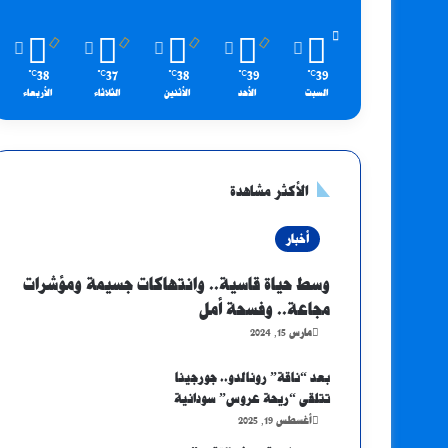
38
37
38
39
39
℃
℃
℃
℃
℃
السبت
الأحد
الأثنين
الثلاثاء
الأربعاء
الأكثر مشاهدة
أخبار
وسط حياة قاسية.. وانتهاكات جسيمة ومؤشرات
مجاعة.. وفسحة أمل
مارس 15, 2024
بعد “ناقة” رونالدو.. جورجينا
تتلقى “ريحة عروس” سودانية
أغسطس 19, 2025