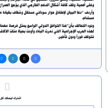
وعلى أهمية وقف كافة أشكال الدعم الخارجي الذي يؤجج الصراع
وأردف “دعا البيان لإطلاق حوار سوداني مستقل وشفاف بقيادة م
مستدام.
ونوه التحالف بأن”هذا التوافق الدولي الواسع يمثل فرصة مهمة
لهذه الحرب الإجرامية التي دمرت البلاد وأودت بحياة مئات الآلا
تتوقف فوراً ودون تأخير.
فيسبوك
X
لينكدإن
ماسنج
اشترك ليصلك كل 
أدخل