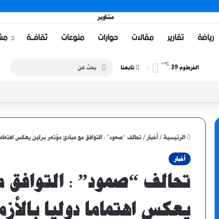
رياضة
تقارير
مقالات
حوارات
منوعات
ثقافــة
مشا
℃
39
بحث
الخرطوم
تابعنا
عن
الرئيسية
/
أخبار
/
تحالف “صمود” : التوافق مع مبادئ مؤتمر برلين يعكس اهتماما 
أخبار
تحالف “صمود” : التوافق م
يعكس اهتماما دوليا بالأزم