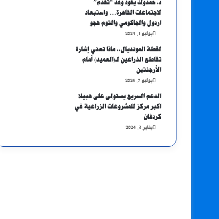
د. حمدوك يقود وفد “تقدم”
لاجتماعات القاهرة… واستبعاد
اردول والجاكومي والتوم هجو
يوليو 1, 2024
لقطة المونديال.. ماذا تعني إشارة
تقاطع الذراعين لـ(العميد) أمام
الأرجنتين
يوليو 7, 2026
الدعم السريع يستولى على هبيلا
اكبر مركز للمشروعات الزراعية في
كردفان
يناير 3, 2024