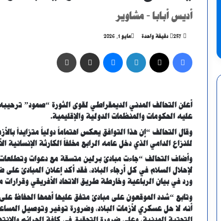
أديس أبابا - مشاوير
257
دقيقة واحدة
مايو 1, 2026
فيسبوك
X
لينكدإن
ماسنجر
مشاركة عبر البريد
طباعة
أعلن التحالف المدني الديمقراطي لقوى الثورة “صمود” ترحيبه 
عليه الحكومات والمنظمات الدولية والإقليمية.
وقال التحالف “إن هذا التوافق يعكس اهتماماً دولياً متزايداً بال
للنزاع الدامي الذي دخل عامه الرابع مخلفاً الكارثة الإنسانية ا
وأضاف التحالف “جاءت مبادئ برلين متسقة مع دعوات وتطلعات ا
لإحلال السلام في كل أرجاء البلاد، فقد أكد إعلان المبادئ على 
ورد في بيان الرباعية وخارطة طريق الاتحاد الأفريقي وقرارات م
وتابع “شدد الموقعون على مبادئ متفق عليها أهمها الحفاظ على
أنه لا حل عسكري لأزمات البلاد، وضرورة توفير وتوصيل المساعد
التحتية المدنية، وعلى ضرورة التحقيق في كافة الجرائم والإنت