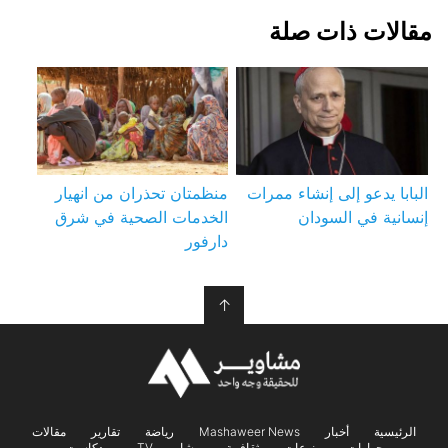
مقالات ذات صلة
البابا يدعو إلى إنشاء ممرات
منظمتان تحذران من انهيار
إنسانية في السودان
الخدمات الصحية في شرق
دارفور
↑
الرئيسية
أخبار
Mashaweer News
رياضة
تقارير
مقالات
حوارات
منوعات
ثقافــة
مشاويــر TV
بودكاست