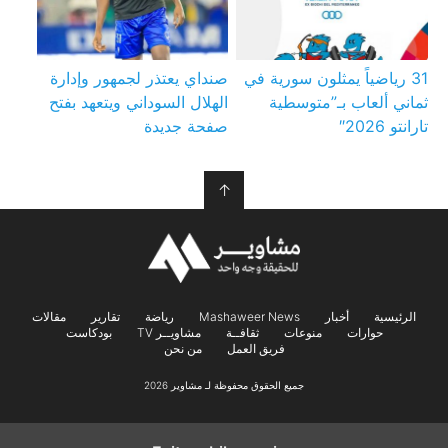
31 رياضياً يمثلون سورية في
صنداي يعتذر لجمهور وإدارة
ثماني ألعاب بـ”متوسطية
الهلال السوداني ويتعهد بفتح
تارانتو 2026″
صفحة جديدة
↑
الرئيسية
أخبار
Mashaweer News
رياضة
تقارير
مقالات
حوارات
منوعات
ثقافــة
مشاويــر TV
بودكاست
فريق العمل
من نحن
جميع الحقوق محفوظة لـ مشاوير 2026