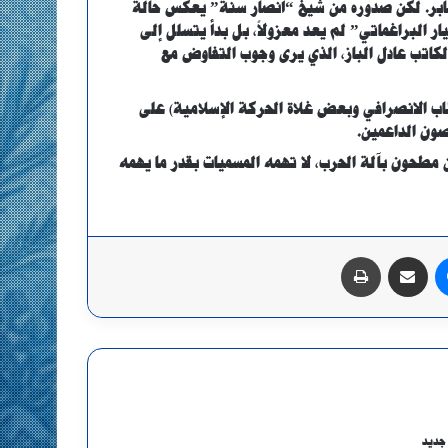
منابر. لكن صدوره من شيخ “أنصار سنة” يعكس حالة
ر البراغماتي” لم يعد معزولاً، بل بدأ يتسلل إلى
كاتب عادل الباز، الذي يرى وجوب التفاوض مع
طاب الانصرافي وبعض غلاة الحركة الإسلامية) على
ون الداعمين.
 مطحون بآلة الحرب، لا تهمه المسميات بقدر ما يهمه
ماسنجر
مشاركة عبر البريد
طباعة
جديد