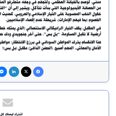
مدني، لَوُصِم بالخيانة العظمى، ولتجهّم في وجهه متطرفو ال
من الحصانة الأيديولوجية التي بدأت تتآكل، ويشير إلى أن “التيا
عقول النخب المحسوبة على التيار الإسلامي والعروبي، كحديث ال
الخصوم (بما فيهم الإمارات)، شريطة عدم إقصاء الإسلاميين.
في المقابل، يقف التيار الراديكالي الاستئصالي (الذي يمثله خ
أرضية لا تقبل المساومة: “بل بس”، حتى آخر جنجويدي ودك حص
هذا الانقسام يترك المواطن السوداني في برزخ الانتظار؛ مواطن
الأمان والمعاش.. المهم أصبح: (الحضن الدافئ) مقابل (بل بس)!!
فيسبوك
X
لينكدإن
اشترك ليصلك كل 