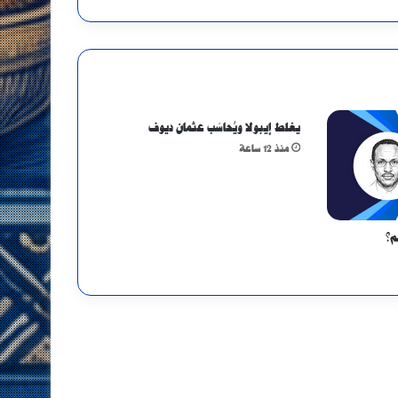
يغلط إيبولا ويُحاسَب عثمان ديوف
منذ 12 ساعة
م؟