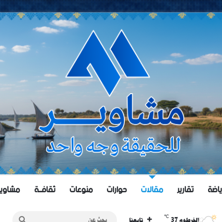
ياضة
تقارير
مقالات
حوارات
منوعات
ثقافــة
مشاويــر 
℃
37
بحث
الخرطوم
تابعنا