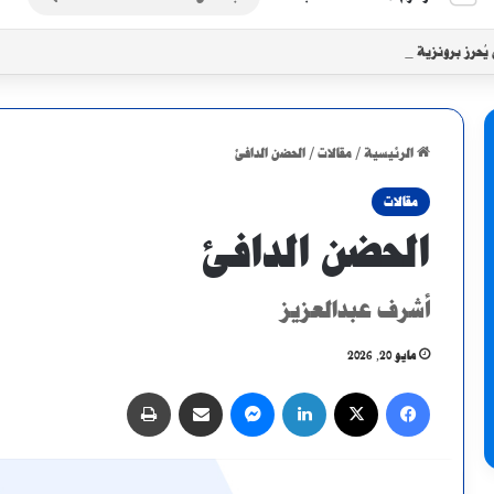
عن
 يُحرز برونزية سيكافا بثنائية في شباك الجاموس
الرئيسية
/
مقالات
/
الحضن الدافئ
مقالات
الحضن الدافئ
أشرف عبدالعزيز
مايو 20, 2026
فيسبوك
X
لينكدإن
ماسنجر
مشاركة عبر البريد
طباعة