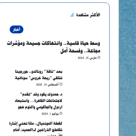
الأكثر مشاهدة
أخبار
وسط حياة قاسية.. وانتهاكات جسيمة ومؤشرات
مجاعة.. وفسحة أمل
مارس 15, 2024
بعد “ناقة” رونالدو.. جورجينا
تتلقى “ريحة عروس” سودانية
أغسطس 19, 2025
د. حمدوك يقود وفد “تقدم”
لاجتماعات القاهرة… واستبعاد
اردول والجاكومي والتوم هجو
يوليو 1, 2024
لقطة المونديال.. ماذا تعني إشارة
تقاطع الذراعين لـ(العميد) أمام