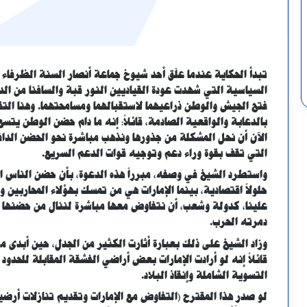
تبدأ الحكاية عندما علّق أحد شيوخ جماعة أنصار السنة الظرفاء 
السياسية التي شهدت عودة القياديين النور قبة والسافنا من ا
فتح الجيش والوطن ذراعيهما لاستقبالهما ومسامحتهما. وهنا ال
بالدعابة والواقعية الصادمة، قائلاً: إنه ما دام حضن الوطن يتسع 
الآن أن نحل المشكلة من جذورها ونذهب مباشرة نحو الحضن الدافئ
التي تقف بقوة وراء دعم وتوجيه قوات الدعم السريع.
واستطرد الشيخ في وصفه، مبرراً هذه الدعوة، بأن حضن الناس ا
حلولاً اقتصادية، بينما الإمارات هي من تمسك بهؤلاء المحاربين
علينا، كدولة وشعب، أن نتفاوض معها مباشرة لننال من حضنها الدا
دمرته الحرب.
وزاد الشيخ على ذلك بعبارة أثارت الكثير من الجدل، حين أبدى م
قائلاً إنه لو أرادت الإمارات بعض أراضي الفشقة المقابلة للحدو
التسوية الشاملة وإنقاذ البلاد.
لو صدر هذا المقترح (التفاوض مع الإمارات وتقديم تنازلات أرضية