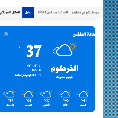
مرحباً بكم في مشاوير
السبت, أغسطس 8 2026
الهلال السوداني
عاجل
حالة الطقس
37
℃
الخرطوم
41º - 33º
30%
8.08 كيلومتر/ساعة
غيوم متفرقة
39
39
37
40
41
℃
℃
℃
℃
℃
السبت
الأحد
الأثنين
الثلاثاء
الأربعاء