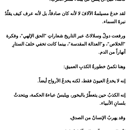
لقد خدعَ مسيلمةُ الآلافَ لا لأنه كان صادقاً، بل لأنه عرف كيف يقلّدُ
نبرةَ السماء.
ورفعت دولٌ وسلالاتٌ عبر التاريخ شعاراتِ “الحق الإلهي”، وفكرة
”الخلاص”، و”العدالة المقدسة”، بينما كانت تخفي خلفَ الستارِ
أنهاراً من الدم.
وهنا تكمنُ خطورةُ الكذبِ العميق:
إنه لا يخدعُ العيونَ فقط، لكنه يخدعُ الأرواح أيضاً.
إنه الكذبُ حين يتعطّرُ بالبخور، ويلبسُ عباءةَ الحكمة، ويتحدثُ
بلسانِ الأنبياء.
وقد يهربُ الإنسانُ من الصدق،