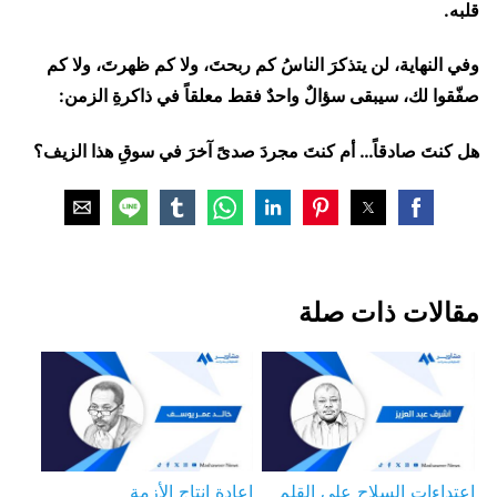
قلبه.
وفي النهاية، لن يتذكرَ الناسُ كم ربحتَ، ولا كم ظهرتَ، ولا كم
صفّقوا لك، سيبقى سؤالٌ واحدٌ فقط معلقاً في ذاكرةِ الزمن:
هل كنتَ صادقاً… أم كنتَ مجردَ صدىً آخرَ في سوقِ هذا الزيف؟
مقالات ذات صلة
اعتداءات السلاح على القلم
إعادة إنتاج الأزمة