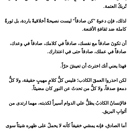
تُربكُ العتمة.
لذلك، فإن دعوةَ “كن صادقاً” ليست نصيحةً أخلاقيةً باردة، بل ثورةٌ
كاملة ضد ثقافةِ الأقنعة.
أن تكونَ صادقاً مع نفسك، صادقاً في كلامك، صادقاً في وعدك،
صادقاً في عملك، صادقاً حتى في اعتذارك.
فهذا يعني أنك اخترتَ أن تعيشَ حرّاً.
لكن احذروا العمقَ الكاذب؛ فليس كلُّ كلامٍ مهيبٍ حقيقة، ولا كلُّ
دمعةٍ صدقاً، ولا كلُّ من تحدثَ عن النورِ كان مضيئاً.
فالإنسانُ الكاذبُ يظلُّ علي الدوام أسيراً لكذبته، مهما ارتدى من
أثوابِ البريق.
أما الصادق، فإنه يمشي خفيفاً كأنه لا يحملُ على ظهره شيئاً سوى