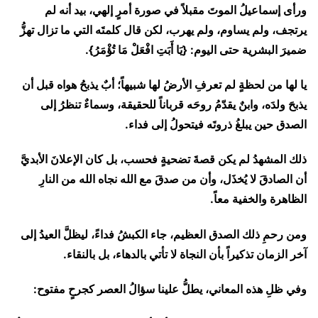
ورأى إسماعيلُ الموتَ مقبلاً في صورة أمرٍ إلهي، بيد أنه لم
يرتجف، ولم يساوم، ولم يهرب، لكن قال كلمتَه التي ما تزال تهزُّ
ضميرَ البشرية حتى اليوم: {يَا أَبَتِ افْعَلْ مَا تُؤْمَرُ}.
يا لها من لحظةٍ لم تعرفِ الأرضُ لها شبيهاً؛ أبٌ يذبحُ هواه قبل أن
يذبحَ ولدَه، وابنٌ يقدّمُ روحَه قرباناً للحقيقة، وسماءٌ تنظرُ إلى
الصدق حين يبلغُ ذروتَه فيتحولُ إلى فداء.
ذلك المشهدُ لم يكن قصةَ تضحيةٍ فحسب، بل كان الإعلانَ الأبديَّ
أن الصادقَ لا يُخذَل، وأن من صدقَ مع الله نجاه الله من النارِ
الظاهرة والخفية معاً.
ومن رحمِ ذلك الصدق العظيم، جاء الكبشُ فداءً، ليظلَّ العيدُ إلى
آخر الزمان تذكيراً بأن النجاة لا تأتي بالدهاء، بل بالنقاء.
وفي ظلِ هذه المعاني، يطلُّ علينا سؤالُ العصر كجرحٍ مفتوح: