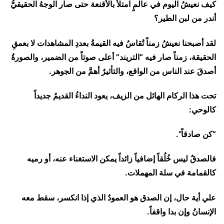
كيف نعيشُ اليوم في عالمٍ امتلأ بالأقنعة حتى صار الوجهُ الحقيقيُّ
أندر من لبن الطير؟
لقد أصبحنا نعيشُ زمناً تُقاسُ فيه القيمةُ بعددِ المشاهدات لا بعمقِ
الحقيقة، زمناً صار فيه “التريند” أعلى صوتاً من الضمير، والصورةُ
أصدقَ عند الناس من الواقع، والتأثيرُ أهمَّ من الجوهر.
تحت هذا الركام الهائل من الزيف، يعود النداءُ القديمُ جديداً
كالوحي:
“كن صادقاً”.
فالصدقُ ليس خُلُقاً إضافياً زائداً يمكن الاستغناء عنه، أو رميه
كالقمامة في سلة المهملات.
علي أية حال، إن الصدق هو العمودُ الذي إذا انكسر، سقط معه
الإنسانُ وإن بدا واقفاً.