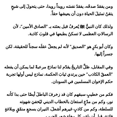
ومن يفقدُ صدقَه، يفقدُ نفسَه رويداً رويدا، حتى يتحولَ إلى شبحٍ
يتقنُ تمثيلَ الحياة دون أن يعيشها حقاً.
ولذلك كان النبيُّ ﷺ يُعرفُ قبل بعثته بـ “الصادق الأمين”، لأن
الرسالاتِ العظمى لا تسكنُ بطبعها في قلوبَ كاذبة.
وكان أبو بكرٍ هو “الصديق” لأنه لم يجعلْ عقلَه سجناً للحقيقة، لكن
جسراً إليها.
وفي المقابل، ظلَّ التاريخُ يقدّم لنا نماذجَ مرعبةً لما يمكن أن يفعله
“العمقُ الكاذب” حين يرتدي ثيابَ الحكمة، نماذج ليس أولها تجربة
حكم الإخوان المسلمين في السودان.
فكم من خطيبٍ سبقهم كان قد زخرفَ الباطلَ أيضًا حتى بدا كأنه
نور، وكم من مدّعٍ استعانَ بالخطاب الديني ليُخفيَ شهوته
للسلطة، وكم من كاذبٍ غيرهم أشعلَ، النيران بسجعٍ منمّقٍ وبلاغةٍ
فاتنة، قبل أن يلقن كل ببغاء شعر الحرب.