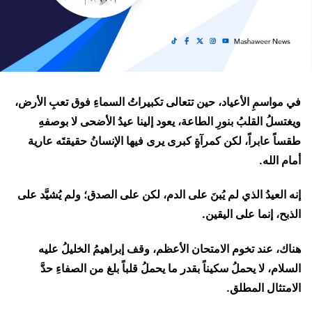
في مواسمِ الأعياد، حين تتعالى تكبيراتُ السماءِ فوق تعبِ الأرض،
ويغتسلُ القلبُ بنورِ الطاعة، يعود إلينا عيدُ الأضحى لا بوصفهِ
طقساً عابراً، لكن كمرآةٍ كبرى يرى فيها الإنسانُ حقيقتَه عارية
أمام الله.
إنه العيدُ الذي لم يُبنَ على الدم، لكن على الصدق؛ ولم يُشيَّد على
الذبح، إنما على اليقين.
هناك، عند تخوم الامتحان الأعظم، وقف إبراهيمُ الخليلُ عليه
السلام، لا يحملُ سكيناً بقدر ما يحملُ قلباً بلغ من الصفاءِ حدَّ
الامتثال المطلق.