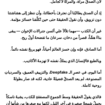
لأن الصدقَ مرآة، والمرآةُ لا تُجامل.
إذ أن الصدق يطالبُنا أن نعترفَ بأخطائنا، وأن ننظرَ إلى هشاشتنا
دون تزويق، وأن نقولَ الحقيقةَ حتى حين تُكلّفنا خسائرَ مؤلمة.
غير أن الكذب —مهما تلألأ علي ألسن جنرالات الإخوان — يبقى
بناءً هشّاً، قصراً من دخان، سرعانَ ما تفضحهُ أولُ ريح.
أما الصادق، فإنه وإن خسرَ العالمَ أحياناً، فهو يربحُ نفسَه دائماً.
وبالطبع فالإنسانُ الذي يملكُ نفسَه لا تهزمهُ الأكاذيب.
أما اليوم، في عصرِ الـ Deepfake، والتزييفِ العميق، والسردياتِ
المصنوعة، لم يعد الصدقُ فضيلةً عادية، لكنه قد صار بطولةً
روحية كاملة.
فالذي يقولُ الحقيقةَ وسطَ الجموعِ المصفقةِ للكذب، يشبهُ ناسكاً
يحملُ شمعةً صغيرة في آخرِ الليل، لكنها مع صغرها من شأنها أن