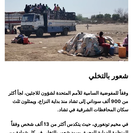
شعور بالتخلي
وفقاً للمفوضية السامية للأمم المتحدة لشؤون للاجئين، لجأ أكثر
من 900 ألف سوداني إلى تشاد منذ بداية النزاع، ويمثلون ثلث
سكان المحافظات الشرقية في تشاد.
في مخيم تونغوري، حيث يتكدس أكثر من 13 ألف شخص وفقاً
للمنظمة الدولية للهجرة، يسود شعور بالتخلي في كل شهادة من