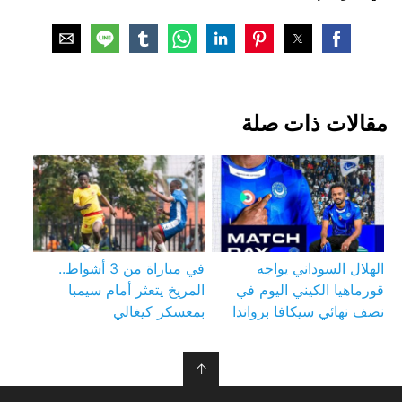
مقالات ذات صلة
الهلال السوداني يواجه
في مباراة من 3 أشواط..
قورماهيا الكيني اليوم في
المريخ يتعثر أمام سيمبا
نصف نهائي سيكافا برواندا
بمعسكر كيغالي
↑