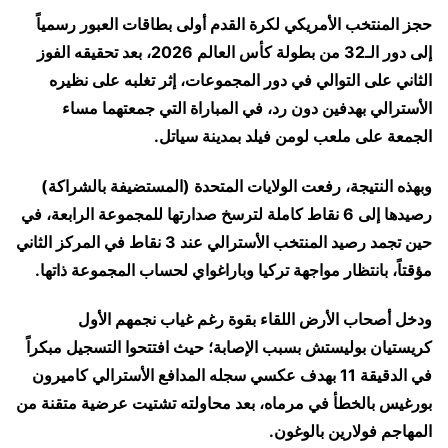
حجز المنتخب الأمريكي لكرة القدم أولى بطاقات العبور رسمياً
إلى دور الـ32 من بطولة كأس العالم 2026، بعد تحقيقه الفوز
الثاني على التوالي في دور المجموعات، إثر تغلبه على نظيره
الأسترالي بهدفين دون رد، في المباراة التي جمعتهما مساء
الجمعة على ملعب لومن فيلد بمدينة سياتل.
وبهذه النتيجة، رفعت الولايات المتحدة (المستضيفة بالشراكة)
رصيدها إلى 6 نقاط كاملة لترسخ صدارتها للمجموعة الرابعة، في
حين تجمد رصيد المنتخب الأسترالي عند 3 نقاط في المركز الثاني
مؤقتاً، بانتظار مواجهة تركيا وباراغواي لحساب المجموعة ذاتها.
ودخل أصحاب الأرض اللقاء بقوة رغم غياب نجمهم الأول
كريستيان بوليستش بسبب الإصابة؛ حيث افتتحوا التسجيل مبكراً
في الدقيقة 11 بهدف عكسي سجله المدافع الأسترالي كاميرون
بورغيس بالخطأ في مرماه، بعد محاولته تشتيت عرضية متقنة من
المهاجم فولارين بالوغون.