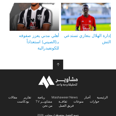
إدارة الهلال بنغازي تستدعي
أهلي مدني يعزز صفوفه
التش
بـ(الصيني) استعداداً
للكونفيدرالية
↑
الرئيسية
أخبار
Mashaweer News
رياضة
تقارير
مقالات
حوارات
منوعات
ثقافــة
مشاويــر TV
بودكاست
فريق العمل
من نحن
جميع الحقوق محفوظة لـ مشاوير 2026