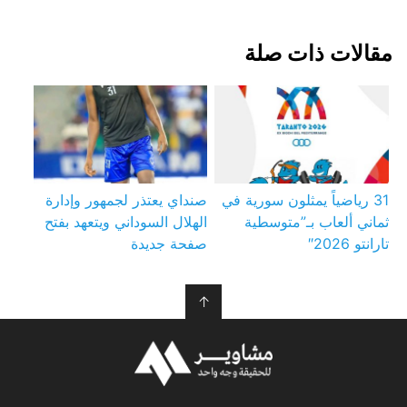
مقالات ذات صلة
31 رياضياً يمثلون سورية في
صنداي يعتذر لجمهور وإدارة
ثماني ألعاب بـ”متوسطية
الهلال السوداني ويتعهد بفتح
تارانتو 2026″
صفحة جديدة
↑