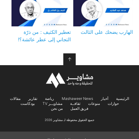
الهارب يضحك على الثالث
تعطير الكثيف : من ذرّة
التجاني إلى عطر عائشة؟!
↑
الرئيسية
أخبار
Mashaweer News
رياضة
تقارير
مقالات
حوارات
منوعات
ثقافــة
مشاويــر TV
بودكاست
فريق العمل
من نحن
جميع الحقوق محفوظة لـ مشاوير 2026