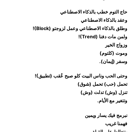
حاج التوم خطب بالذكاء الاصطناعي
وعقد بالذكاء الاصطناعي
وطلق بالذكاء الاصطناعي وعمل لزوجتو (Block)!
ولمن مات دفنا (Trend)!
وزواج الخير
وموت (كلتوم)
وسفر (إيمان).
وحتى الحب وناس البيت كلو صبح عُقب (تطبيق)!
تحمل (حب) تحمل (شوق)
تنزل (وش) تدلت (وش)
وتتغير مع الأيام.
نبرمج فيك يسار ويمين
فهمنا غريب
بنتغالط على القبلة