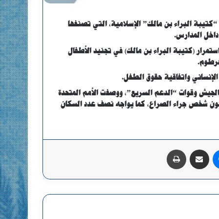
“كتيبة البراء بن مالك” الإسلامية، التي تصنفها
 داخل المدارس.
تمرار (كتيبة البراء بن مالك) في تجنيد الأطفال
خرطوم.
 الإنساني واتفاقية حقوق الطفل.
202، حيث اندلع القتال بين الجيش وقوات “الدعم السريع”، ووصفت الأمم المتحدة
بأنه أكبر أزمة إنسانية في العالم، حيث نزح نحو 12 مليون شخص جراء الصراع، كما يواجه نصف عدد السكان
ماسنجر
مشاركة عبر البريد
طباعة