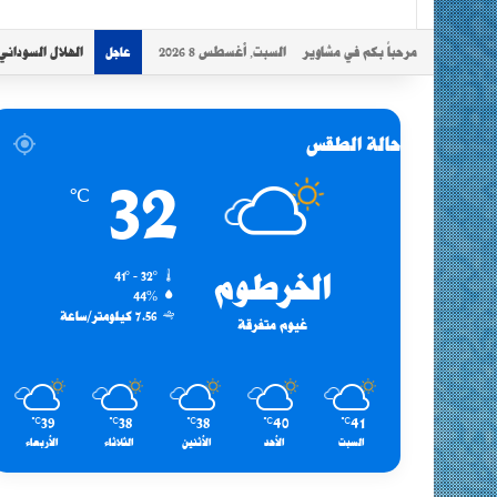
مرحباً بكم في مشاوير
السبت, أغسطس 8 2026
الهلال السوداني
عاجل
حالة الطقس
32
℃
الخرطوم
41º - 32º
44%
7.56 كيلومتر/ساعة
غيوم متفرقة
39
38
38
40
41
℃
℃
℃
℃
℃
السبت
الأحد
الأثنين
الثلاثاء
الأربعاء