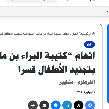
عن
 يُحرز برونزية سيكافا بثنائية في شباك الجاموس
الرئيسية
/
أخبار
/
اتهام “كتيبة البراء بن مالك” السودانية بتجنيد الأطفال قسر
أخبار
اتهام “كتيبة البراء بن م
بتجنيد الأطفال قسرا
الخرطوم - مشاوير
يوليو 5, 2026
فيسبوك
X
لينكدإن
ماسنجر
مشاركة عبر البريد
طباعة