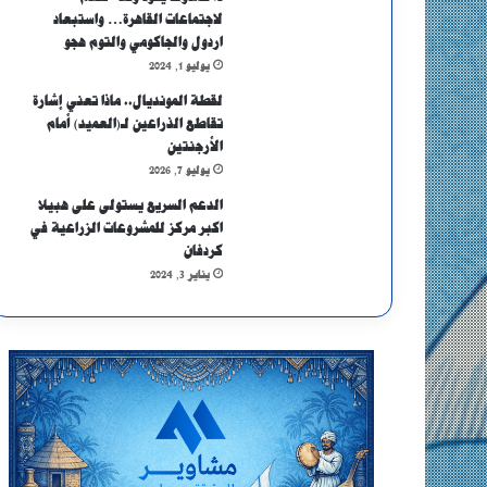
لاجتماعات القاهرة… واستبعاد
اردول والجاكومي والتوم هجو
يوليو 1, 2024
لقطة المونديال.. ماذا تعني إشارة
تقاطع الذراعين لـ(العميد) أمام
الأرجنتين
يوليو 7, 2026
الدعم السريع يستولى على هبيلا
اكبر مركز للمشروعات الزراعية في
كردفان
يناير 3, 2024