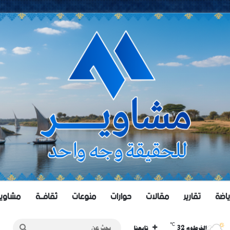
ياضة
تقارير
مقالات
حوارات
منوعات
ثقافــة
مشاويــر 
℃
32
بحث
الخرطوم
تابعنا