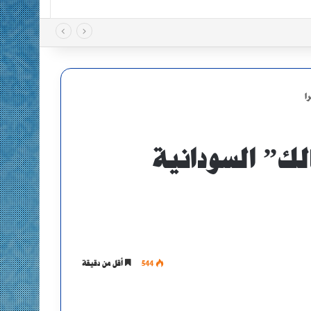
ا
الك” السودانية
544
أقل من دقيقة