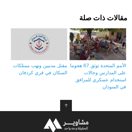
مقالات ذات صلة
الأمم المتحدة توثق 67 هجوما
مقتل مدنيين ونهب ممتلكات
على المدارس وحالات
السكان في قري كردفان
استخدام عسكري للمرافق
في السودان
↑