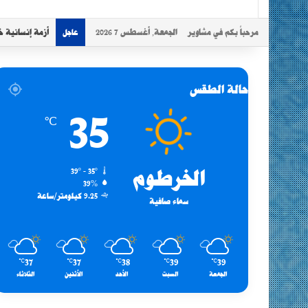
مرحباً بكم في مشاوير
الجمعة, أغسطس 7 2026
أزمة إنسانية خ
عاجل
حالة الطقس
35
℃
الخرطوم
39º - 35º
39%
9.25 كيلومتر/ساعة
سماء صافية
37
37
38
39
39
℃
℃
℃
℃
℃
الجمعة
السبت
الأحد
الأثنين
الثلاثاء