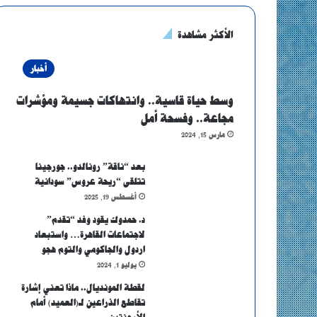
الأكثر مشاهدة
أخبار
وسط حياة قاسية.. وانتهاكات جسيمة ومؤشرات
مجاعة.. وفسحة أمل
مارس 15, 2024
بعد “ناقة” رونالدو.. جورجينا
تتلقى “ريحة عروس” سودانية
أغسطس 19, 2025
د. حمدوك يقود وفد “تقدم”
لاجتماعات القاهرة… واستبعاد
اردول والجاكومي والتوم هجو
يوليو 1, 2024
لقطة المونديال.. ماذا تعني إشارة
تقاطع الذراعين لـ(العميد) أمام