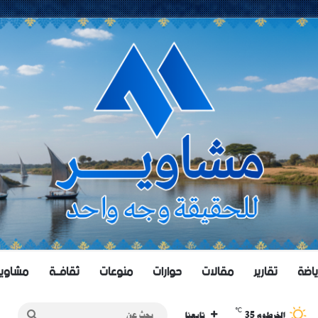
ياضة
تقارير
مقالات
حوارات
منوعات
ثقافــة
مشاويــر 
℃
35
بحث
الخرطوم
تابعنا