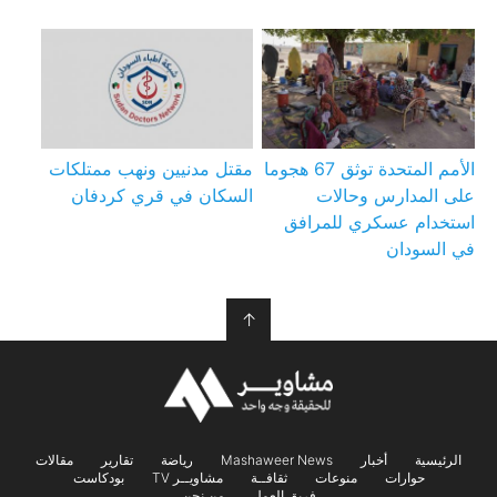
الأمم المتحدة توثق 67 هجوما
مقتل مدنيين ونهب ممتلكات
على المدارس وحالات
السكان في قري كردفان
استخدام عسكري للمرافق
في السودان
↑
الرئيسية
أخبار
Mashaweer News
رياضة
تقارير
مقالات
حوارات
منوعات
ثقافــة
مشاويــر TV
بودكاست
فريق العمل
من نحن