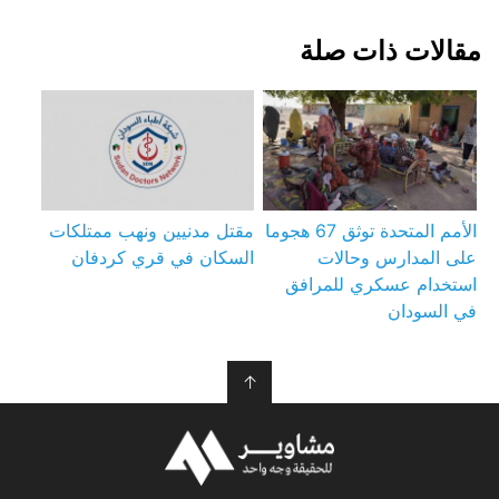
مقالات ذات صلة
الأمم المتحدة توثق 67 هجوما
مقتل مدنيين ونهب ممتلكات
على المدارس وحالات
السكان في قري كردفان
استخدام عسكري للمرافق
في السودان
↑