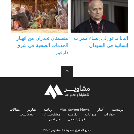
البابا يدعو إلى إنشاء ممرات
منظمتان تحذران من انهيار
إنسانية في السودان
الخدمات الصحية في شرق
دارفور
↑
الرئيسية
أخبار
Mashaweer News
رياضة
تقارير
مقالات
حوارات
منوعات
ثقافــة
مشاويــر TV
بودكاست
فريق العمل
من نحن
جميع الحقوق محفوظة لـ مشاوير 2026