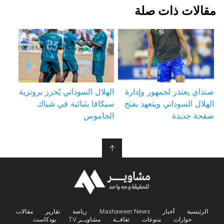
مقالات ذات صلة
صنداي يعتذر لجمهور وإدارة
الهلال السوداني يُحرز برونزية
الهلال السوداني ويتعهد بفتح
سيكافا بثنائية في شباك
صفحة جديدة
الجاموس
↑
الرئيسية
أخبار
Mashaweer News
رياضة
تقارير
مقالات
حوارات
منوعات
ثقافــة
مشاويــر TV
بودكاست