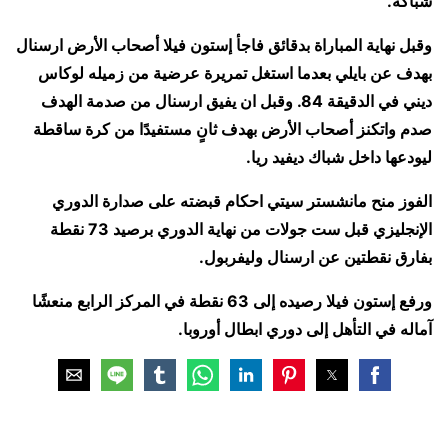
شباكه.
وقبل نهاية المباراة بدقائق فاجأ إستون فيلا أصحاب الأرض ارسنال
بهدف عن بايلي بعدما استغل تمريرة عرضية من زميله لوكاس
ديني في الدقيقة 84. وقبل ان يفيق ارسنال من صدمة الهدف
صدم واتكنز أصحاب الأرض بهدف ثانٍ مستفيدًا من كرة ساقطة
ليودعها داخل شباك ديفيد ريا.
الفوز منح مانشستر سيتي احكام قبضته على صدارة الدوري
الإنجليزي قبل ست جولات من نهاية الدوري برصيد 73 نقطة
بفارق نقطتين عن ارسنال وليفربول.
ورفع إستون فيلا رصيده إلى 63 نقطة في المركز الرابع منعشًا
آماله في التأهل إلى دوري ابطال أوروبا.