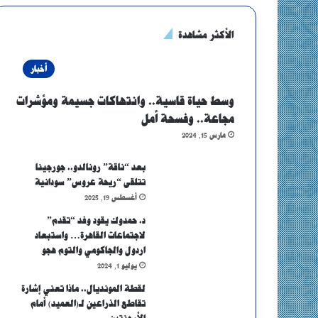
الأكثر مشاهدة
أخبار
وسط حياة قاسية.. وانتهاكات جسيمة ومؤشرات
مجاعة.. وفسحة أمل
مارس 15, 2024
بعد “ناقة” رونالدو.. جورجينا
تتلقى “ريحة عروس” سودانية
أغسطس 19, 2025
د. حمدوك يقود وفد “تقدم”
لاجتماعات القاهرة… واستبعاد
اردول والجاكومي والتوم هجو
يوليو 1, 2024
لقطة المونديال.. ماذا تعني إشارة
تقاطع الذراعين لـ(العميد) أمام