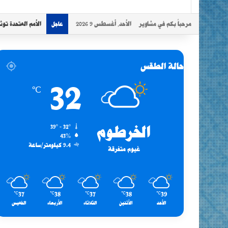
مرحباً بكم في مشاوير
الأحد, أغسطس 9 2026
الأمم المتحدة توثق 67 هجوما على المدارس وحالات استخدام عسكري للمرافق ف
عاجل
حالة الطقس
32
℃
الخرطوم
39º - 32º
43%
9.4 كيلومتر/ساعة
غيوم متفرقة
37
38
37
38
39
℃
℃
℃
℃
℃
الأحد
الأثنين
الثلاثاء
الأربعاء
الخميس