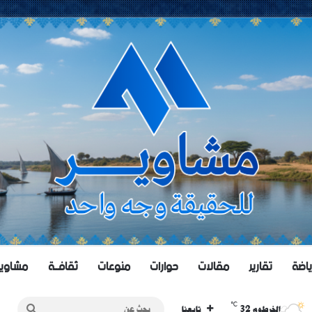
ياضة
تقارير
مقالات
حوارات
منوعات
ثقافــة
مشاويــر 
℃
32
بحث
الخرطوم
تابعنا