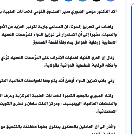
أكد الدكتور موسى الجبوري مدير الصندوق القومي للامدادات الطبية بشم
واضاف في تصريح (لسونا) ان المساعي جارية لتوفير المزيد من الأدوي
والحميات، مشيراً إلى أن الاستمرار فى توزيع الدواء للمؤسسات الصحية 
الانجابية ورعاية الحوامل يتم وفقاً لخطة الصندوق.
وقال إن الفرق الفنية لعمليات الإشراف على المؤسسات الصحية تؤدي م
واحكام الرقابة للتغطية الدوائية بالولاية.
وفي جانب تخزين الدواء أوضح أنه يتم وفقا للمواصفات العالمية الم
واشاد الجبوري بالجهود الكبيرة للامدادات الطبية المركزية وغرف ال
والمنظمات العالمية، اليونيسيف ، ومركز الملك سلمان،و قطر،و الكويت،
الاستثنائية.
واشار الى أن العاملين بالصندوق يبذلون جهوداً مضاعفة بالتنسيق م