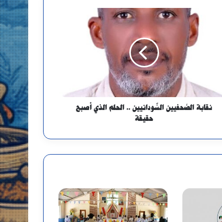
نقابة الصَّحفيين السٌّودانيين .. الحلم الذي أصبح
حقيقة