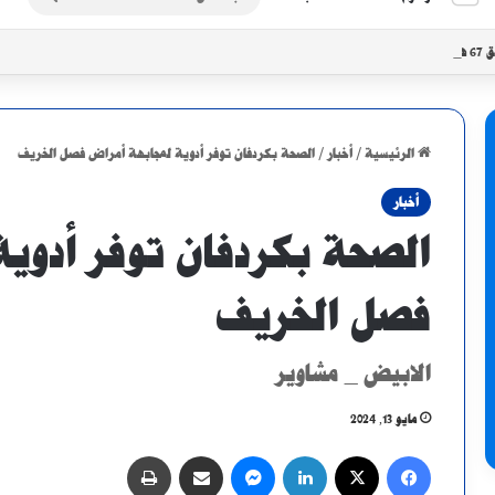
عن
ي السودان
الرئيسية
/
أخبار
/
الصحة بكردفان توفر أدوية لمجابهة أمراض فصل الخريف
أخبار
الصحة بكردفان توفر أدوي
فصل الخريف
الابيض _ مشاوير
مايو 13, 2024
فيسبوك
X
لينكدإن
ماسنجر
مشاركة عبر البريد
طباعة