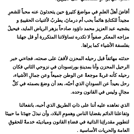
أفاضَ أهلُ العلمِ في مواضعَ كثيرةٍ حين يتحدثونَ عنه محباً للشعرِ
مجيداً للكتابةِ هائماً بحب أم درمانَ، يطربُ لأغنيات الحقيبةِ و
يشجيه عبد العزيز محمد داؤود صادحاً بزهر الرياض المايد، فيحيلُ
مزاجه المعكر صفواً لا تكدره تساؤلاتنا المتكررة أو قل جهلنا
بفلسفة الأشياء كما يراها.
حدثته مهاتفاً قبل رحيله المحزن لأقفَ على صحته، فجاءني خبر
الرحيل المحزن وأنا بمدينةِ بورتسودان في نزوحي الثاني فكان
رحيله كأنه غربةً موجعةً عن الوطن جميعاً وعن جمالِ الأشياء،
رحل بعيداً عن السودانِ الذي أحبّه، بعد أن وضعَ بصمته في كلِّ
مجالٍ وليس في القانون وحده.
الذي نعاهده عليه أننا على ذاتِ الطريق الذي أحبه، بانفعالنا
وتفاعلنا الدائم بقضايا الناس وهمومِ البلاد، وأن نبذلَ جهدَنا ما حيينَا
لتطويرِ مقدراتِنا الذاتية في فضاءِ القانون وميادينَه خدمةً للحقوقِ
العامة والحريات الأساسية .