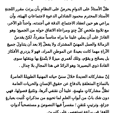
ظلّ الأستاذُ على الدوامِ يحرصُ على النظامِ بأن يرتبَ مقرر اللجنةِ
الأستاذ المحترم محمود الشاذلي الدعوة لاجتماعاتِ الهيئة، وأن
يراعي هو حين انعقاد الاجتماع، الدقة في أجندته، واحداً تلو الآخر،
مع تلاوةِ ملخصِ كلّ جِندٍ ومراعاة الاتفاق حوله من الجميع؛ وهو
القادرُ على أن يملي علينا ما يراه مناسباً منفرداً، لكنّ يقدسُ
الزمالةَ والعمل المهنيّ المشترك ولا يفعلُ إلا بعد أن يتناولَ جميعَ
الآراءِ مهما كانت بعيدةً عن الموطنِ المراد، فهو لا يزدري الأفكارَ
بل يصحّح و يقوّم، وتلك لَعَمري ميزةً لا يتّمتعُ بها ويتقنَها سوى
القادةُ ذوي البصيرة؛ وهو الرائدُ في هذا المجالِ بلا جِدال .
إنّ مشاركاته العديدةُ خلالَ سنيّ حياته المهنيةُ الطويلةُ العامرةُ
بالنماذجِ المتعلقةِ بالدفاعِ عن حقوقِ الإنسانِ والحريات العامة
تظلُّ مشاركاتٍ ملهمةٍ، علينا أن نقتفي أثرها، ونتَتبعُ فصولها، فهي
دون شك بابٌ من أبوابِ العلمِ لما تحويهِ من مذكراتٍ كُتبت بعبارةٍ
جزلةٍ، وترتيبٍ مُتقنٍ ؛ مفسراً فيها النصوصَ و مستصحباً أدواتِ
اللغةِ؛ في براعةٍ تستعصي على كثيرينَ.