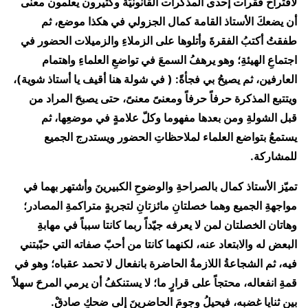
لاقتراح فقرات إحدى المذكرات القانونيّة وكثيرون يعلمون معنى
أن يضعكَ الأستاذ القامة كمال الجزولي في هكذا موضع، ثم
طفقتُ أكتبُ الفقرةَ وأتلوها على الزملاءِ والزميلات الحضور في
اجتماعِ الهيئةِ؛ وهو يرهفُ السمعَ في تواضعِ العلماءِ واهتمام
العارفين، ثم يصيحُ بي فجأةً: ( في شولة هنا أقيف يا أستاذ شوية)،
ويتتبع المذكرة حرفاً حرفاً ومعنىً معنىً، حتى يصبحَ المراد من
قبل الشولةِ ومن بعدها مفهوما وكلّ علامةٍ في موضعِها، ثم
يستمعُ بتواضع العلماء لملاحظاتِ الحضور ويستدرج الجميع
للمشاركة.
تميّز الأستاذ كمال بالصراحةِ والوضوحِ الكبيرينَ وأشتهر بهما في
مواجهةِ الجميع وهما خصلتانِ مائزتانِ لتجربةٍ متراكمةِ المصادر؛
وهاتان الخصلتان لمن لا يعرفه جيّداً ربما كانتا سبباً في مهابةِ
البعض له والابتعاد عنه، لكنهما كانتا من أحبّ صفاته التي حبّبتني
فيه، ثم الشجاعةُ اللازمةُ الحاضرة بانفعال لا تحمد عقباه؛ وهو في
قمةِ انفعاله، محتجاً على قرارٍ ما؛ لا يستنكفُ أن يرمي المرحَ سهلاً
بين ثنايا غضبه، فيحيلُ وجومَ الحاضرينَ إلى ضحكٍ صادقْ.