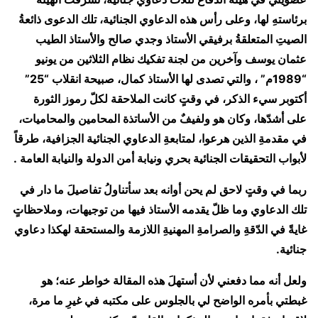
برئاستهِ لها، وعلى رأس هذه الدعاوي الجنائية، تلك الدعوى ذائعةُ
الصيتِ المتعلقةُ برفيقي الأستاذ وجدي صالح والأستاذ الطيب
عثمان يوسف وآخرين من لجنة تفكيك نظام الثلاثين من يونيو
“1989م” ، والتي تصدى لها الأستاذ كمال، صبيحة انقلاب “25”
أكتوبر سيء الذكر، في وقتٍ كانت الملاحقة لكلّ رموز الثورة
على أشدّها، وكان هو ولفيفٌ من الأساتذة المحامين والمحاميات،
في مقدمةِ الذين هرعوا، لمتابعةِ الدعاوي الجنائية الجزافية، طرقاً
لأبواب التحقيقات الجنائية بحري ونيابة أمن الدولة والنيابة العامة .
ربما في وقتٍ لاحق لم يحن أوانه بعد سأتناولُ تفاصيلَ ما دار في
تلك الدعاوي وما ظلّ يقدمه الأستاذ فيها من توجيهات، وملاحظاتٍ
غايةً في الدّقةِ والصرامةِ المهنيةِ اللازمة والمستحقة لهكذا دعاوي
جنائية.
ولعل أنه مما دفعني لأن أستهلَ هذه المقالة خواطر عنه؛ هو
غبطتي بأمره الواضح لي بالجلوس على مكتبه في غيرِ ما مرة،