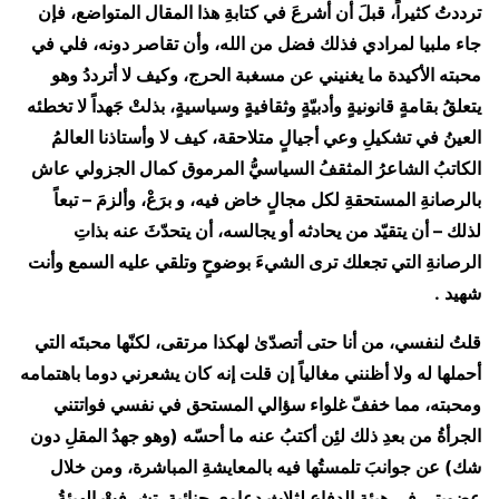
ترددتُ كثيراً، قبلَ أن أشرعَ في كتابةِ هذا المقال المتواضع، فإن
جاء ملبيا لمرادي فذلك فضل من الله، وأن تقاصر دونه، فلي في
محبته الأكيدة ما يغنيني عن مسغبة الحرج، وكيف لا أترددُ وهو
يتعلقُ بقامةٍ قانونيةٍ وأدبيّةٍ وثقافيةٍ وسياسيةٍ، بذلتْ جَهداً لا تخطئه
العينُ في تشكيلِ وعي أجيالٍ متلاحقة، كيف لا وأستاذنا العالمُ
الكاتبُ الشاعرُ المثقفُ السياسيُّ المرموق كمال الجزولي عاش
بالرصانةِ المستحقةِ لكل مجالٍ خاض فيه، و برَعْ، وألزمَ – تبعاً
لذلك – أن يتقيّد من يحادثه أو يجالسه، أن يتحدّثَ عنه بذاتِ
الرصانةِ التي تجعلك ترى الشيءَ بوضوحٍ وتلقي عليه السمع وأنت
شهيد .
قلتُ لنفسي، من أنا حتى أتصدّىٰ لهكذا مرتقى، لكنّها محبتَه التي
أحملها له ولا أظنني مغالياً إن قلت إنه كان يشعرني دوما باهتمامه
ومحبته، مما خففّ غلواء سؤالي المستحق في نفسي فواتتني
الجرأةُ من بعدِ ذلك لئِن أكتبُ عنه ما أحسّه (وهو جهدُ المقلِ دون
شك) عن جوانبَ تلمستُها فيه بالمعايشةِ المباشرة، ومن خلال
عضويتي في هيئة الدفاع لثلاث دعاوي جنائية، تشرفتْ الهيئةُ