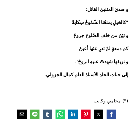
و صدقَ المتنبئ القائل:
“كالخيلِ يمنعُنا الشّمُوخُ شِكايةً
و تئِنُ من خلفِ الضّلوعِ جروحُ
كم دمعةٍ لمْ تدرِ عنَها أعينٌ
و نزيفها شَهِدتْ عليهِ الروحُ”.
إلى جناتِ الخلدِ الأستاذ العلم كمال الجزولي.
(*) محامي وكاتب