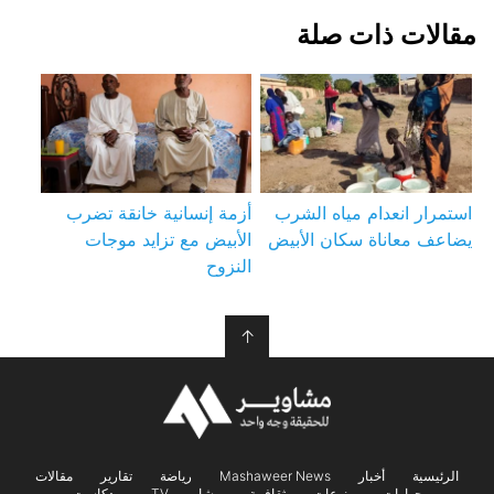
مقالات ذات صلة
استمرار انعدام مياه الشرب
أزمة إنسانية خانقة تضرب
يضاعف معاناة سكان الأبيض
الأبيض مع تزايد موجات
النزوح
↑
الرئيسية
أخبار
Mashaweer News
رياضة
تقارير
مقالات
حوارات
منوعات
ثقافــة
مشاويــر TV
بودكاست