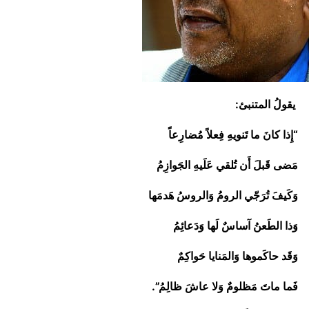
يقولُ المتنبئ:
“إِذا كانَ ما تَنويهِ فِعلاً مُضارِعاً
مَضى قَبلَ أَن تُلقي عَلَيهِ الجَوازِمُ
وَكَيفَ تُرَجّي الرومُ وَالروسُ هَدمَها
وَذا الطَعنُ آساسٌ لَها وَدَعائِمُ
وَقَد حاكَموها وَالمَنايا حَواكِمٌ
فَما ماتَ مَظلومٌ وَلا عاشَ ظالِمُ”.