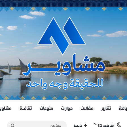
ياضة
تقارير
مقالات
حوارات
منوعات
ثقافــة
مشاويــر 
℃
32
بحث
الخرطوم
تابعنا