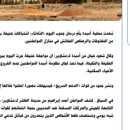
شهدت محلية أمبدة بأم درمان جنوب اليوم (الثلاثاء) اشتباكات عنيفة
من المقذوفات والرصاص الطائش في منازل المواطنين.
وقال شهود عيان من أمبدة لـ(مشاوير) ان مواجهة عنيفة جرت اليوم بي
الخفيفة والثقيلة. فيما دعت لجان مقاومة أمبدة المواطنين عدم الخروج
الأحياء السكنية.
ونشر جنود من قوات «الدعم السريع» فيديوهات مصورة اعلنوا خلالها 
في السياق ، كشف المواطن أحمد إبراهيم من مدينة الفاشر لـ(مشاوير) 
التابعة للجيش والحركات المسلحة ضد المدنيين بحجة انتمائهم لقوات 
شبه يومي وتستهدف فقط الأشخاص الذين ينحدرون من قبائل تدعي انها