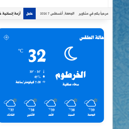
مرحباً بكم في مشاوير
الجمعة, أغسطس 7 2026
أزمة إنسانية خ
عاجل
حالة الطقس
32
℃
الخرطوم
39º - 31º
47%
7.08 كيلومتر/ساعة
سماء صافية
37
38
39
38
39
℃
℃
℃
℃
℃
الجمعة
السبت
الأحد
الأثنين
الثلاثاء