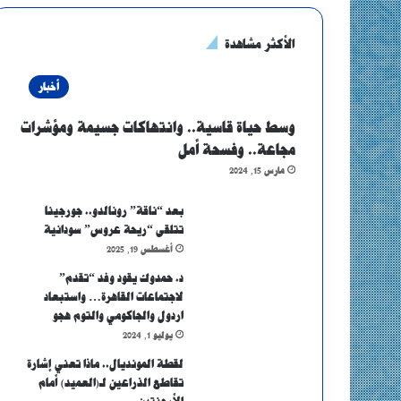
الأكثر مشاهدة
أخبار
وسط حياة قاسية.. وانتهاكات جسيمة ومؤشرات
مجاعة.. وفسحة أمل
مارس 15, 2024
بعد “ناقة” رونالدو.. جورجينا
تتلقى “ريحة عروس” سودانية
أغسطس 19, 2025
د. حمدوك يقود وفد “تقدم”
لاجتماعات القاهرة… واستبعاد
اردول والجاكومي والتوم هجو
يوليو 1, 2024
لقطة المونديال.. ماذا تعني إشارة
تقاطع الذراعين لـ(العميد) أمام