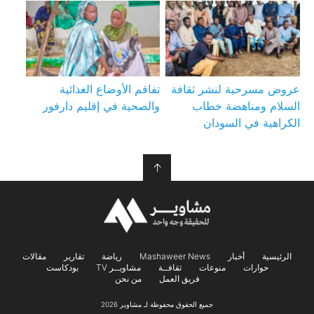
عروض مسرحية لنشر ثقافة
تفاقم الأوضاع الغذائية
السلام ومناهضة خطاب
والصحية في إقليم دارفور
الكراهية في السودان
↑
الرئيسية
أخبار
Mashaweer News
رياضة
تقارير
مقالات
حوارات
منوعات
ثقافــة
مشاويــر TV
بودكاست
فريق العمل
من نحن
جميع الحقوق محفوظة لـ مشاوير 2026