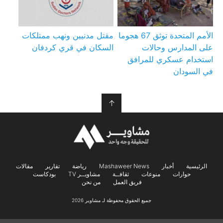
الأمم المتحدة توثق 67 هجوما
مقتل مدنيين ونهب ممتلكات
على المدارس وحالات
السكان في قري كردفان
استخدام عسكري للمرافق
في السودان
↑
الرئيسية
أخبار
Mashaweer News
رياضة
تقارير
مقالات
حوارات
منوعات
ثقافــة
مشاويــر TV
بودكاست
فريق العمل
من نحن
جميع الحقوق محفوظة لـ مشاوير 2026