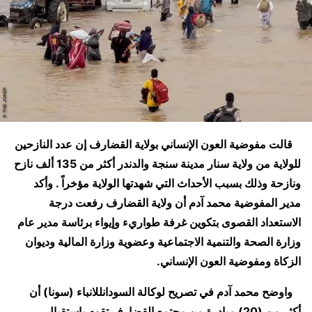
قالت مفوضية العون الإنساني بولاية القضارف إن عدد النازحين
للولاية من ولاية سنار مدينة سنجة والدندر أكثر من 135 ألف نازح
ونازحة وذلك بسبب الأحداث التي شهدتها الولاية مؤخراً . وأكد
مدير المفوضية محمد آدم أن ولاية القضارف رفعت درجة
الاستعداد القصوى بتكوين غرفة طواريء وإيواء برئاسة مدير عام
وزارة الصحة والتنمية الاجتماعية وعضوية وزارة المالية وديوان
الزكاة ومفوضية العون الإنساني.
واوضح محمد آدم في تصريح لوكالة السودانللانباء (سونا) أن
أكثر من (20) مبادرة من مجتمع القضارف تقوم باستقبال