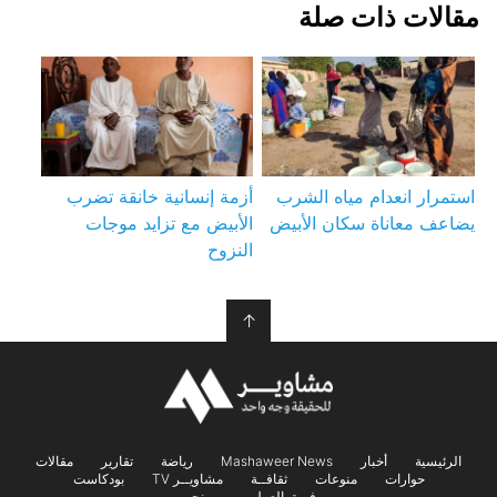
مقالات ذات صلة
استمرار انعدام مياه الشرب
أزمة إنسانية خانقة تضرب
يضاعف معاناة سكان الأبيض
الأبيض مع تزايد موجات
النزوح
↑
الرئيسية
أخبار
Mashaweer News
رياضة
تقارير
مقالات
حوارات
منوعات
ثقافــة
مشاويــر TV
بودكاست
فريق العمل
من نحن