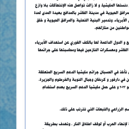
نستها المليشيا، و لا زالت تواصل هذه الإنتهاكات بلا وازع
مرافق الحيوية في مدينة الفاشر بالمدافع بعيدة المدى لمدة
الأبرياء، وتدمير البنية التحتية ،والمرافق الحيوية و خلق
لمواطنين من منازلهم.
يع و الدول الداعمة لها بالكف الفوري عن استهداف الأبرياء
لفاشر ومعسكرات النازحين فيها ومحاسبتها على جرائمها
 تأخذ في الحسبان جرائم مليشيا الدعم السريع المتعلقة
ن في دارفور و كردفان وجبال النوبة والخرطوم والجزيرة.
وأن أية مفاوضات جادة يجب أن ترتكز على مخرجات إعلان جدة في ١١ مايو ٢٠٢٣ و على حمل مليشيا الدعم السريع بعدم استخدام
م الزراعي والتبعات التي تترتب على ذلك.
 لإنهاء الحرب أو لوقف اطلاق النار ، وتهدف بطريقة