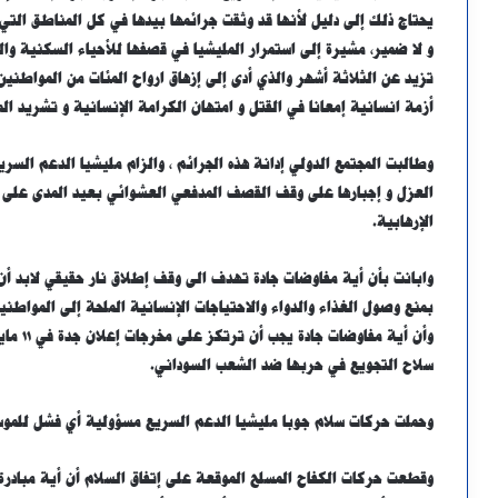
يحتاج ذلك إلى دليل لأنها قد وثقت جرائمها بيدها في كل المناطق التي د
و لا ضمير، مشيرة إلى استمرار المليشيا في قصفها للأحياء السكنية وال
تزيد عن الثلاثة أشهر والذي أدى إلى إزهاق ارواح المئات من المواطنين 
أزمة انسانية إمعانا في القتل و امتهان الكرامة الإنسانية و تشريد ا
وطالبت المجتمع الدولي إدانة هذه الجرائم ، والزام مليشيا الدعم السر
العزل و إجبارها على وقف القصف المدفعي العشوائي بعيد المدى على ا
الإرهابية.
وابانت بأن أية مفاوضات جادة تهدف الى وقف إطلاق نار حقيقي لابد أن
بمنع وصول الغذاء والدواء والاحتياجات الإنسانية الملحة إلى المواطني
سلاح التجويع في حربها ضد الشعب السوداني.
وحملت حركات سلام جوبا مليشيا الدعم السريع مسؤولية أي فشل للموس
وقطعت حركات الكفاح المسلح الموقعة على إتفاق السلام أن أية مبادرة