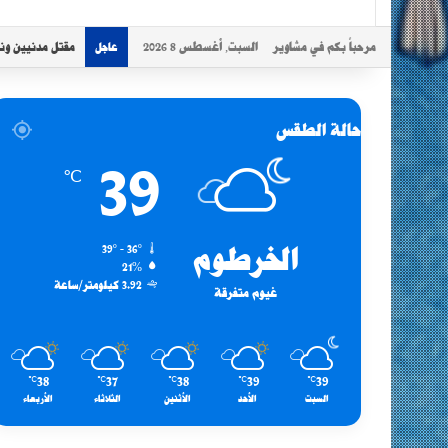
مرحباً بكم في مشاوير
السبت, أغسطس 8 2026
مقتل مدنيين ون
عاجل
حالة الطقس
39
℃
الخرطوم
39º - 36º
21%
3.92 كيلومتر/ساعة
غيوم متفرقة
38
37
38
39
39
℃
℃
℃
℃
℃
السبت
الأحد
الأثنين
الثلاثاء
الأربعاء