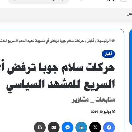
عن
هب ممتلكات السكان في قري كردفان
الرئيسية
/
أخبار
/
حركات سلام جوبا ترفض أي تسوية تعيد الدعم السريع للمش
أخبار
حركات سلام جوبا ترفض أي
السريع للمشهد السياسي
متابعات _ مشاوير
يوليو 30, 2024
فيسبوك
X
لينكدإن
ماسنجر
مشاركة عبر البريد
طباعة