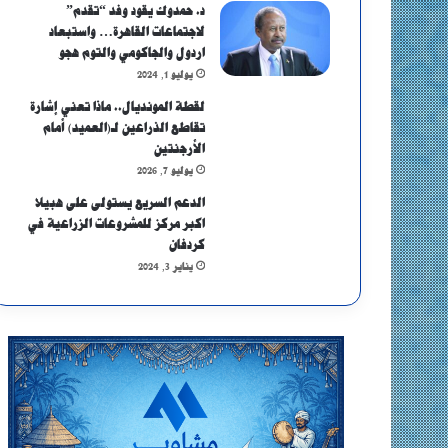
د. حمدوك يقود وفد “تقدم”
لاجتماعات القاهرة… واستبعاد
اردول والجاكومي والتوم هجو
يوليو 1, 2024
لقطة المونديال.. ماذا تعني إشارة
تقاطع الذراعين لـ(العميد) أمام
الأرجنتين
يوليو 7, 2026
الدعم السريع يستولى على هبيلا
اكبر مركز للمشروعات الزراعية في
كردفان
يناير 3, 2024