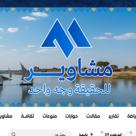
ياضة
تقارير
مقالات
حوارات
منوعات
ثقافــة
مشاويــر 
℃
39
بحث
الخرطوم
تابعنا