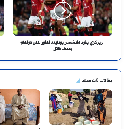
زيركزي يقود مانشستر يونايتد للفوز على فولهام
بهدف قاتل
مقالات ذات صلة