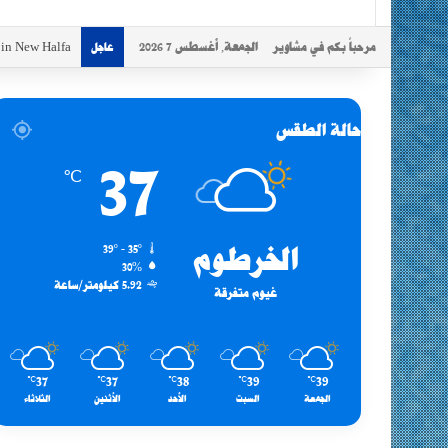
مرحباً بكم في مشاوير
الجمعة, أغسطس 7 2026
s in New Halfa
عاجل
حالة الطقس
37
℃
الخرطوم
39º - 35º
30%
5.92 كيلومتر/ساعة
غيوم متفرقة
37
37
38
39
39
℃
℃
℃
℃
℃
الجمعة
السبت
الأحد
الأثنين
الثلاثاء