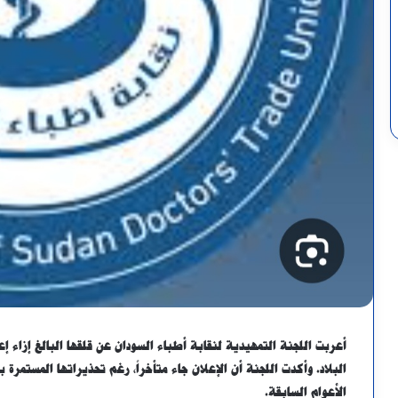
أعربت اللجنة التمهيدية لنقابة أطباء السودان عن قلقها البالغ إزاء إع
البلاد. وأكدت اللجنة أن الإعلان جاء متأخراً، رغم تحذيراتها المستمرة 
الأعوام السابقة.