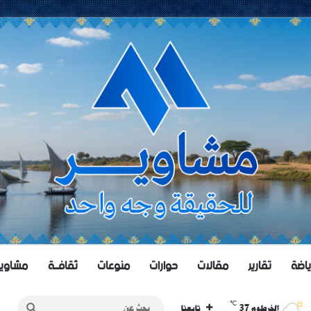
ياضة
تقارير
مقالات
حوارات
منوعات
ثقافــة
مشاويــر 
℃
37
بحث
الخرطوم
تابعنا