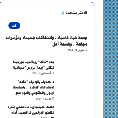
الأكثر مشاهدة
أخبار
وسط حياة قاسية.. وانتهاكات جسيمة ومؤشرات
مجاعة.. وفسحة أمل
مارس 15, 2024
بعد “ناقة” رونالدو.. جورجينا
تتلقى “ريحة عروس” سودانية
أغسطس 19, 2025
د. حمدوك يقود وفد “تقدم”
لاجتماعات القاهرة… واستبعاد
اردول والجاكومي والتوم هجو
يوليو 1, 2024
لقطة المونديال.. ماذا تعني إشارة
تقاطع الذراعين لـ(العميد) أمام