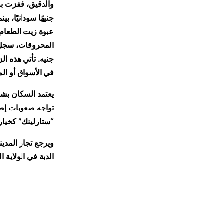
عبوة زيت الطعام 72 ألف جنيه، في حين وصل سعر خميرة الخبز إلى 550 جنيهًا
جنيه. تأتي هذه ال
في الأسواق أو الم
يعتمد السكان بشكل
تواجه صعوبات إضا
“ستارلينك” كخيار
ويرجع تجار المدين
الدبة في الولاية 