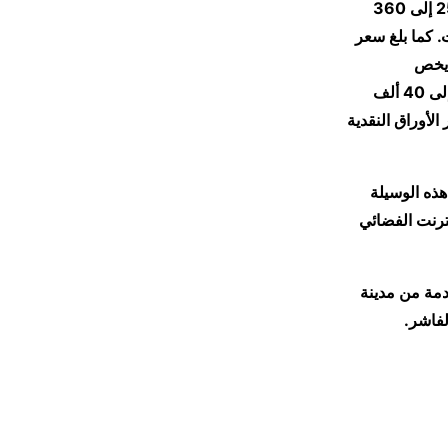
والدقيق، قفزت بشكل ملحوظ. فمثلاً، ارتفع سعر جوال السكر زنة 50 كيلوجرامًا من 250 إلى 360
ر جوال دقيق الخبز زنة 25 كيلوجرامًا بين 85 و110 جنيهات. كما بلغ سعر
 يخص
المحروقات، سجل سعر جالون البنزين 80 ألف جنيه، بينما وصل سعر جالون الجازولين إلى 40 ألف
الأوراق النقدية
هذه الوسيلة
ترنت الفضائي
ادمة من مدينة
لفاشر.