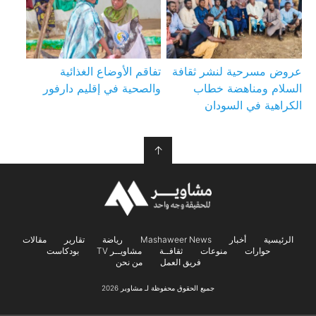
عروض مسرحية لنشر ثقافة
تفاقم الأوضاع الغذائية
السلام ومناهضة خطاب
والصحية في إقليم دارفور
الكراهية في السودان
↑
الرئيسية
أخبار
Mashaweer News
رياضة
تقارير
مقالات
حوارات
منوعات
ثقافــة
مشاويــر TV
بودكاست
فريق العمل
من نحن
جميع الحقوق محفوظة لـ مشاوير 2026