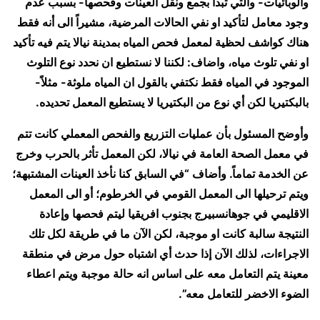
والوبائيات- والتي تبدأ بجمع ونقل العينات وفحصها- بسبب عدم
وجود معامل لتأكيد او نفي الحالات المرضية، مشيراً الى أنه فقط
هناك كواشف لحظية لمعمل فحص المياه بمدينة نيالا يتم فيه تأكيد
او نفي تلوث مياه، واضاف: لكننا لا نستطيع ان نحدد نوع التلوث
الموجود في المياه فقط نكتفي بالقول ان المياه ملوثة- مثلاً-
بالبكتيريا لكن أي نوع من البكتيريا لا يستطيع المعمل تحديده.
وأوضح المسئول بأن عمليات التزريع والفحص المعملي كانت تتم
في معمل الصحة العامة في نيالا، لكن المعمل تأثر بالحرب وخرج
عن الخدمة تماماً. وأضاف “في السابق كنا نأخذ العينات المشتبهة؛
ويتم ترحيلها الى المعمل القومي في الخرطوم؛ أو الى المعمل
الاقليمي في جوهانسبيرج بجنوب افريقيا ليتم فحصها وإعادة
النتيجة سالبة كانت او موجبة، لكن الآن ما في طريقة لكل تلك
الاجراءات، لذلك الآن إذا حدث أي اشتباه حول مرض في منطقة
معينة يتم التعامل معه على اساس انه حالة موجبة ويتم اعطاء
الضوء الاخضر للتعامل معه”.