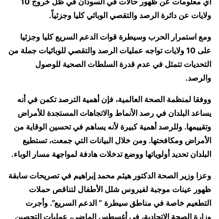
أي معلومات عن ظهور حالات في السودان في ظل خروج 10
ولايات عن دائرة الرصد والتقصي الوبائي كليا وجزئياً.
ومع استمرار الحرب وسيطرة قوات الدعم السريع كليا وجزئيا
على 10 ولايات تواجه عمليات الرصد والتقصي للوبائيات جملة من
التحديات تتمثل في عدم قدرة السلطات الصحية للوصول
والرصد.
ووفقا لمنظمة الصحة العالمية، فإن أهمية الترصد تكمن في أنه
يساعد البلدان في رصد الأنماط والاتجاهات المستجدة للأمراض
وتقييمها. وللرصد أهمية كبيرة لأنه يساهم في تحسين الوقاية من
الأمراض ومكافحتها. ومن خلال البيانات التي جمعت، تستطيع
البلدان تحديد أولوياتها ووضع تدخلات هادفة لمواجهة مسار الوباء.
وعزا وزير الصحة الدكتور هيثم محمد إبراهيم في تصريحات سابقة
ظهور عينات موجبة لفيروس شلل الأطفال لتناقص حملات
التطعيم خاصة في مناطق سيطرة ” الدعم السريع”. وأجرت
وزارة الصحة الاتحادية، في أغسطس الماضي، عمليات التحصين