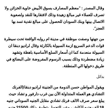
وقال المصدر : “معظم المصارف بسوق الأبيض خاوية الخزائن ولا
تصرف للعملاء غير مبالغ زهيدة وذلك لافتقارها للنقد ولصعوبة
الاتصال بينها وبنك السودان للحصول على مبالغ نقدية تسد بها
العجز”.
من جهتها وصفت موظفة في مدينة ام روابه الواقعة تحت سيطرة
قوات الدعم السريع ازمة السيولة بالكارثة وقال لراديو دبنقا ان
السيولة منعدمة كما ان أسعار السلع الأساسية باهظة وتشهد
زيادة مضطردة وذلك بسبب الرسوم المفروضة على البضائع في
طريق دخولها الي المنطقة.
بدائل
ويقول المواطن حسن الدومة من الجنينة لراديو دبنقا(الفرنك
التشادي هو العملة المتداولة الآن بين غرب دارفور و تشاد حيث
يبلغ سعر صرف الالف فرنك تشادي مقابل الجنيه السوداني جنيه
18 الف جنيه للكاش ، وعبر التحويل بتطبيق بنكك 21500 جنيه