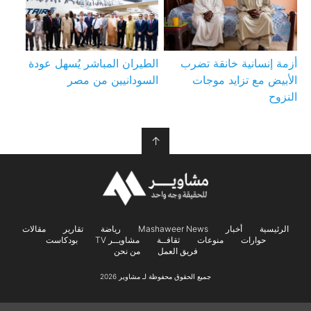
أزمة إنسانية خانقة تضرب
الطيران المباشر يُسهل عودة
الأبيض مع تزايد موجات
السودانيين من مصر
النزوح
↑
الرئيسية
أخبار
Mashaweer News
رياضة
تقارير
مقالات
حوارات
منوعات
ثقافــة
مشاويــر TV
بودكاست
فريق العمل
من نحن
جميع الحقوق محفوظة لـ مشاوير 2026