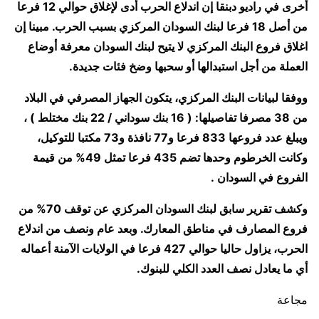
أخرى في راديو دبنقا إن اندلاع الحرب أدى لإغلاق حوالي 12 فرعا
من أصل 18 فرعا لبنك السودان المركزي بسبب الحرب. مبينا إن
اغلاق فروع البنك المركزي لا يتيح لبنك السودان معرفة أوضاع
العملة من أجل استبدالها أو سحبها وضخ فئات جديدة.
ووفقا لبيانات البنك المركزي، يتكون الجهاز المصرفي في البلاد
من 38 مصرفا تفاصيلها: ( 16 بنك سوداني / 22 بنك مختلط ) ،
ويبلغ عدد فروعها 833 فرعا و77 نافذة و73 مكتبا للتوكيل،
وكانت الخرطوم وحدها تضم 435 فرعا تمثل 49% من قيمة
الفروع في السودان .
وكشف تقرير سابق لبنك السودان المركزي عن توقف 70% من
فروع المصارف في مناطق المعارك. وبعد عام ونصف من اندلاع
الحرب، يزاول حاليا حوالي 427 فرعا في الولايات الآمنة أعماله
أي ما يعادل نصف العدد الكلي للبنوك.
مجاعة