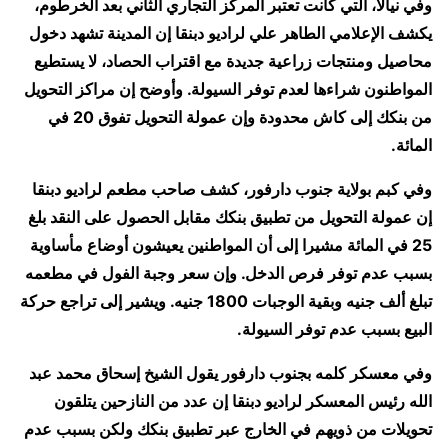
وفي نيالا، التي كانت تعتبر المركز التجاري الثاني بعد الخرطوم،
يكشف الإعلامي الطاهر علي لراديو دبنقا إن المدينة تشهد دخول
محاصيل ومنتجات زراعية جديدة مع اقتراب الحصاد، لا يستطيع
المواطنون شراءها لعدم توفر السيولة. وأوضح إن مراكز التحويل
من بنكك إلى كاش محدودة وإن عمولة التحويل تفوق 20 في
المائة.
وفي كبم بولاية جنوب دارفور، كشف صاحب مطعم لراديو دبنقا
إن عمولة التحويل من تطبيق بنكك مقابل الحصول على النقد بلغ
25 في المائة مشيرا إلى أن المواطنين يعيشون أوضاع مأساوية
بسبب عدم توفر فرص الدخل. وإن سعر وجبة الفول في مطعمه
تبلغ ألف جنيه وبقية الوجبات 1800 جنيه. ويشير إلى تراجع حركة
البيع بسبب عدم توفر السيولة.
وفي معسكر كلمه بجنوب دارفور يقول الشيخ إسحاق محمد عبد
الله رئيس المعسكر لراديو دبنقا إن عدد من النازحين يتلقون
تحويلات من ذويهم في الخارج عبر تطبيق بنكك ولكن بسبب عدم