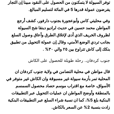
توفر السيولة لا يتمكنون من الحصول على النقود مبينا إن التجار
يفرضون عمولة قدرها 5 في المائة لتسليم المبالغ.
وفي محليتي كاس وأبوعجورة بجنوب دارفور، كشف أرجع
المواطن محمد حسين في حديث لراديو دبنقا شح السيولة
لظروف الخريف الذي أدى لإغلاق الطرق وأعاق وصول السلع
بجانب تردي الوضع الأمني، وقال إن عمولة التحويل من تطبيق
بنكك إلى كاش تتراوح بين ٢٥ والي ٣٠% .
جنوب كردفان.. رحلة طويلة للحصول على الكاش
قال مواطن في محلية التضامن في ولاية جنوب كردفان ان
المحلية تمر بأزمة سيولة غير مسبوقة وان الكاش غير متوفر في
الأسواق، خاصة مع اقتراب موسم حصاد محصول السمسم
بالمنطقة وأوضح المواطن ان عمليات التحويل عبر التطبيقات
البنكية بلغ 5%، كما ان نسبة شراء السلع عبر التطبيقات البنكية
زادت بنسبة 2% عن السعر بالكاش.