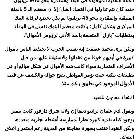
الكتلة النقدية الموجودة في البلاد والمقدرة بنحو 900 تريليون
جنيه كان يتم تداولها في اقتصاد الظل؛ إلا ان معظم الـ 5 بالمئة
المتبقية والمقدرة بنحو 45 تريليونا لم يكن يخضع لرقابة البنك
المركزي بشكل كامل؛ وكانت معظم البنوك تفشل في الوفاء
بمتطلبات “بازل” المتعلقة بالحد الأدنى لرؤوس الأموال”.
ولكن يرى محمد عصمت إنه بسبب الحرب لا يحتفظ الناس بأموال
كبيرة في أيديهم خوفا من فقدانها والاستيلاء عليها من قبل
الأطراف المتحاربة سواء كانت هذه الأموال في شكل مبالغ أو في
تطبيقات بنكية حيث يؤمر المواطن بفتح جواله والكشف عن قيمة
الأموال الموجود في تطبيق بنكك مثلا.
اختفاء مفاجئ للنقود
ويقول آدم عثمان لراديو دبنقا إن ولاية شرق دارفور كانت تتميز
بوجود كتلة نقدية كبيرة نظرا لممارسة أنشطة تجارية متعددة،
ولكن النقود اختفت بصورة مفاجئة من المدينة رغم استمرار اغلاق
البنوك.