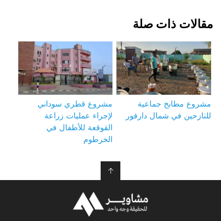
مقالات ذات صلة
مشروع مطابخ جماعية
مشروع قطري سوداني
للنازحين في شمال دارفور
لإجراء عمليات زراعة
القوقعة للأطفال في
الخرطوم
↑