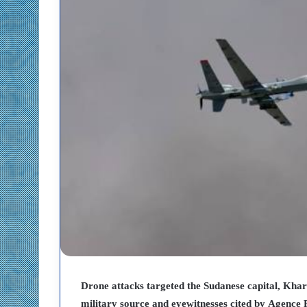
Drone attacks targeted the Sudanese capital, Kha
military source and eyewitnesses cited by Agence 