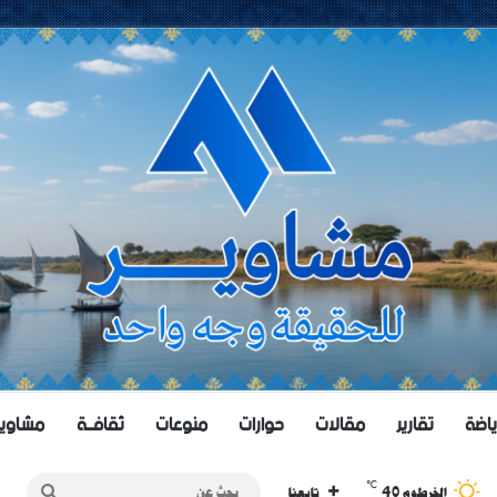
ياضة
تقارير
مقالات
حوارات
منوعات
ثقافــة
مشاويــر 
℃
40
بحث
الخرطوم
تابعنا