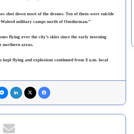
ses shot down most of the drones. Ten of them were suicide
Al-Waleed military camps north of Omdurman.”
 flying over the city’s skies since the early morning
e northern areas.
kept flying and explosions continued from 2 a.m. local
فيسبوك
X
لينكدإن