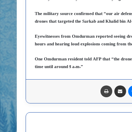
The military source confirmed that “our air defen
drones that targeted the Sarkab and Khalid bin 
Eyewitnesses from Omdurman reported seeing drones
hours and hearing loud explosions coming from th
One Omdurman resident told AFP that “the drones 
time until around 5 a.m.”
ماسنجر
مشاركة عبر البريد
طباعة