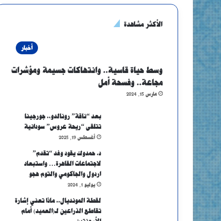
الأكثر مشاهدة
أخبار
وسط حياة قاسية.. وانتهاكات جسيمة ومؤشرات
مجاعة.. وفسحة أمل
مارس 15, 2024
بعد “ناقة” رونالدو.. جورجينا
تتلقى “ريحة عروس” سودانية
أغسطس 19, 2025
د. حمدوك يقود وفد “تقدم”
لاجتماعات القاهرة… واستبعاد
اردول والجاكومي والتوم هجو
يوليو 1, 2024
لقطة المونديال.. ماذا تعني إشارة
تقاطع الذراعين لـ(العميد) أمام