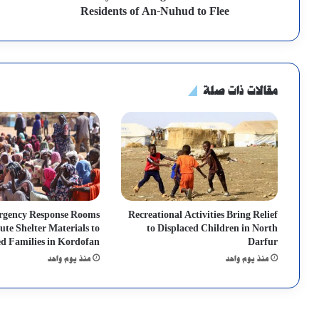
Residents of An-Nuhud to Flee
مقالات ذات صلة
gency Response Rooms
Recreational Activities Bring Relief
ute Shelter Materials to
to Displaced Children in North
ed Families in Kordofan
Darfur
منذ يوم واحد
منذ يوم واحد