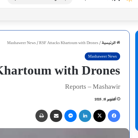
عن
ماعية للنازحين في شمال دارفور
الرئيسية
/
RSF Attacks Khartoum with Drones
/
Mashaweer News
Mashaweer News
Khartoum with Drones
Reports – Mashawir
أكتوبر 15, 2025
فيسبوك
X
لينكدإن
ماسنجر
مشاركة عبر البريد
طباعة