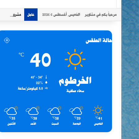
مرحباً بكم في مشاوير
الخميس, أغسطس 6 2026
مشروع مطابخ ج
عاجل
حالة الطقس
40
℃
الخرطوم
41º - 34º
22%
5.5 كيلومتر/ساعة
سماء صافية
35
38
38
39
41
℃
℃
℃
℃
℃
الخميس
الجمعة
السبت
الأحد
الأثنين