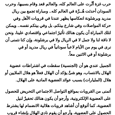
حرب غزة أثّرت على العالم كله، والعالم قعد وقام بسببها، وحرب
السودان أحدثت هٌــزّة في العالم كله.. ومباراة تجمع بين ريال
مدريد وبرشلونة انعكاسها يظهر عندنا في قروبات الأهل وفي
حركة المواصلات وفي شارع بيتكم، بل وفي بيتكم نفسه.. ويمكن
لتلك المباراة أن يكون هنالك تأثيرٌ اجتماعي واقتصادي علينا، ونحن
لا ناقة لنا ولا جمل لا في الريال ولا في برشلونة، وإن كنا نتمنى أن
نرى في يوم من الأيام لاعباً سودانياً في ريال مدريد أو في
برشلونة أو في الاثنين معاً.
الجميل عندي هو أن (الجنسية) سقطت في اشتراطات عضوية
الهلال بالانتساب، وهو شئٌ يؤكد أن الهلال فعلاً هو هلال الملايين أو
هلال (المليارات) بسبب عوائد العضوية المادية على الهلال.
أتمنى من القروبات بمواقع التواصل الاجتماعي التحريض للحصول
على العضوية الإلكترونية، وأرجو أن يكون هنالك تحفيزٌ لنيل
العضوية، كما أتوقع أن أشاهد قروبات هلالية الانضمام لها يشترط
الحصول على العضوية، وأرجو أن يقوم نادي الهلال بإنشاء قروب