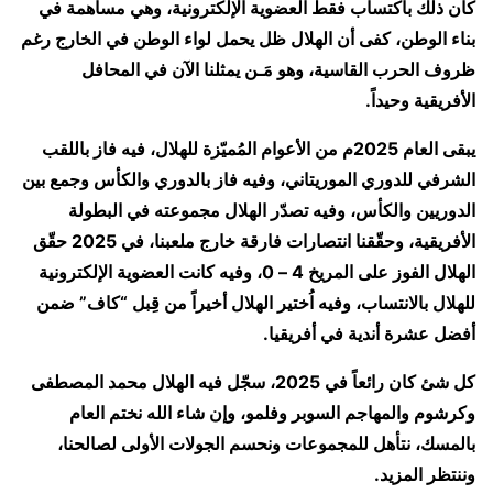
كان ذلك باكتساب فقط العضوية الإلكترونية، وهي مساهمة في
بناء الوطن، كفى أن الهلال ظل يحمل لواء الوطن في الخارج رغم
ظروف الحرب القاسية، وهو مَـن يمثلنا الآن في المحافل
الأفريقية وحيداً.
يبقى العام 2025م من الأعوام المُميّزة للهلال، فيه فاز باللقب
الشرفي للدوري الموريتاني، وفيه فاز بالدوري والكأس وجمع بين
الدوريين والكأس، وفيه تصدّر الهلال مجموعته في البطولة
الأفريقية، وحقّقنا انتصارات فارقة خارج ملعبنا، في 2025 حقّق
الهلال الفوز على المريخ 4 – 0، وفيه كانت العضوية الإلكترونية
للهلال بالانتساب، وفيه اُختير الهلال أخيراً من قِبل “كاف” ضمن
أفضل عشرة أندية في أفريقيا.
كل شئ كان رائعاً في 2025، سجّل فيه الهلال محمد المصطفى
وكرشوم والمهاجم السوبر وفلمو، وإن شاء الله نختم العام
بالمسك، نتأهل للمجموعات ونحسم الجولات الأولى لصالحنا،
وننتظر المزيد.