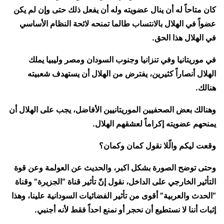
كان متاحاً له أن ينال عضويته وله أن يفعل ذلك حتى وإن لم يكن
عضواً في الهلال بالانتساب طالما تمنحه لائحة النظام الأساسي
في الهلال هذا الحق.
في موريتانيا وفي تنزانيا وجنوب السودان ومصر وليبيا يملك
الهلال أنصاراً كثيرين، يفترض من الهلال أن يستهدف شعبيته
هنالك.
وهنالك بعض الصحفيين الموريتانيين الأفاضل، يجب على الهلال أن
يمنحهم عضويته إكراماً لعشقهم الهلال.
وقعت ليكم والّلا نقول كمان وكمان؟
وحتى توضح الصورة بشكل اكبر، والحديث عن العولمة وعن قوة
التأثير الخارجي على الداخل، نقول إنّ تأثير قناة “الجزيرة” وقناة
“الحدث والعربية” أقوى من تأثير الفضائيات السودانية علينا، وهذا
إثبات أننا لا نستطيع أن نحجر أو نمنع احداً فقط لأنه أجنبي.