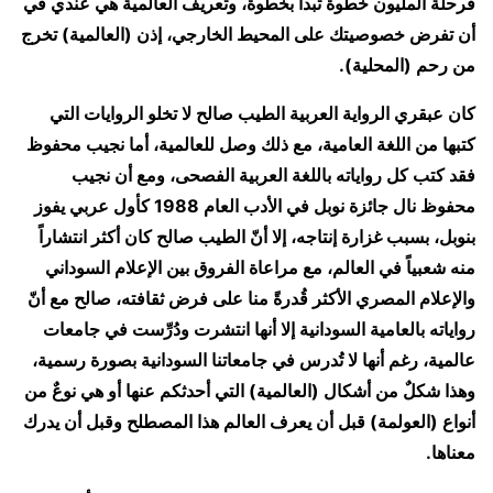
فرحلة المليون خطوة تبدأ بخطوة، وتعريف العالمية هي عندي في
أن تفرض خصوصيتك على المحيط الخارجي، إذن (العالمية) تخرج
من رحم (المحلية).
كان عبقري الرواية العربية الطيب صالح لا تخلو الروايات التي
كتبها من اللغة العامية، مع ذلك وصل للعالمية، أما نجيب محفوظ
فقد كتب كل رواياته باللغة العربية الفصحى، ومع أن نجيب
محفوظ نال جائزة نوبل في الأدب العام 1988 كأول عربي يفوز
بنوبل، بسبب غزارة إنتاجه، إلا أنّ الطيب صالح كان أكثر انتشاراً
منه شعبياً في العالم، مع مراعاة الفروق بين الإعلام السوداني
والإعلام المصري الأكثر قُدرةً منا على فرض ثقافته، صالح مع أنّ
رواياته بالعامية السودانية إلا أنها انتشرت ودُرِّست في جامعات
عالمية، رغم أنها لا تُدرس في جامعاتنا السودانية بصورة رسمية،
وهذا شكلٌ من أشكال (العالمية) التي أحدثكم عنها أو هي نوعٌ من
أنواع (العولمة) قبل أن يعرف العالم هذا المصطلح وقبل أن يدرك
معناها.