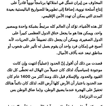
المخاوف من إيران تتمثّل في امتلاكها برنامجاً نووياً قادراً على
إنتاج أسلحة نووية، إضافةً إلى تطويرها للصواريخ الباليستية بعيدة
المدى التي يمكن أن تهدد الأمن الإقليمي.
كل هذه الأشياء، تؤكد أن العالم كله مرتبطٌ بشبكة واحدة وبمصير
واحد، ويمكن هذا هو ما يجعل خناق الدول العظمى كبيراَ على
الدول الصغيرة، ويمكن أن يجعل ذلك تضييقاً على الحريات، لأنه
أصبح في إمكان فرد واحد أن يقوم بعمل له تأثير على شعوب أو
مناطق تبعد عنه بآلاف الأميال.
قصدت من ذلك أن أقول إنّ الحدود (عملياً) انتهت وإن كانت
موجودة (سياسياً)، لذلك كان جميلاً من الهلال انه تخطّى كل تلك
القيود والحدود. والإسلام قبل ذلك ومنذ أكثر من 1400 عام كان
ضد الحدود باعتبار أن الأرض كلها أرض الله، لذلك كان دائماً هنالك
تحفيزٌ على الهجرة عندما يضيق الوطن، و(ما ضاق الوطن بس
كبرت الزنزانة).