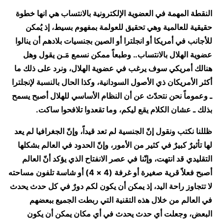
النقطة المهمة في العضوية الإلكترونية بالانتساب هي انها خطوة
حقيقية للعالمية وهي تحقيق للعولمة بمفهوم بسيط، إذ يُمكن
للأجانب في أمريكا أو انجلترا أو الصين بجنسيات بلادهم أن ينالوا
عضوية الهلال بالانتساب.. وطبعاً ممكن نسمع مَـن يقول وهل
هنالك أمريكي سوف يرغب في عضوية الهلال، ونرد على ذلك ما
أكثر الأمريكان ذي الأصول السودانية، وكذا الحال بالنسبة لإنجلترا
ـ وعموماً نحن نتحدّث عن أن النظام الأساسي للهلال أصبح يسمح
بذلك ـ عشان الكلام يقع ليكم، وما تقعدوا تلافحوا ساكت.
ظللنا نكتب ونقول إنّ الجنسية لم تعد قيداً، وإنّ الجغرافيا لم يعد
لها تأثيرٌ كبيرٌ في كثير من الأمور، وإنّ الحدود في العالم بشكلها
التقليدي قد انتهت، وإنّنا في عصر الانفتاح الذي يؤكد أنّ العالم
أصبح فعلاً قرية صغيرة أو غرفة (4 × 4) أو شاسة تلفون مساحته
لا تتجاوز راحة اليد، إذ يمكن أن يكون لكم دورٌ في كل حدث يحدث
في العالم من خلال هذه التقنية التي ربطت الجميع ببعضهم
البعض، وجعلت أي حدث يحدث في أي مكان يمكن أن يكون