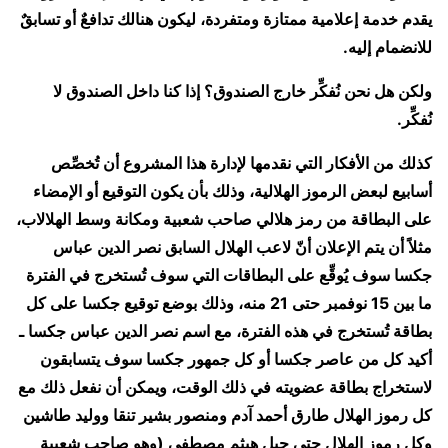
يقدم خدمة إعلامية ممتازة ومتفردة، ليكون هنالك تدافعٌ أو تسابقٌ
للانضمام إليه.
ولكن هل نحن نُفكِّر خارج الصندوق؟ إذا كنا داخل الصندوق لا
نُفكِّر.
كذلك من الأفكار التي نقدمها لإدارة هذا المشروع أن تُخصِّص
أسابيع لبعض الرموز الهلالية، وذلك بأن يكون التوقيع أو الإمضاء
على البطاقة من رمز هلالي صاحب شعبية ومكانة وسط الهلالاب،
مثلاً أن يتم الإعلان أنّ لاعب الهلال السابق نصر الدين عباس
جكسا سوف يُوقِّع على البطاقات التي سوف تُستخرج في الفترة
ما بين 15 نوفمبر حتى 21 منه، وذلك بوضع توقيع جكسا على كل
بطاقة تُستخرج في هذه الفترة، مع اسم نصر الدين عباس جكسا ـ
أكيد كل من عاصر جكسا أو كل جمهور جكسا سوف يتسابقون
لاستخراج بطاقة عضويته في ذلك الوقت، ويمكن أن نفعل ذلك مع
كل رموز الهلال طارق أحمد آدم ومنصور بشير تنقا ووليد طاشين
وكل رموز الهلال حتى جيل هيثم مصطفى (وهو صاحب شعبية