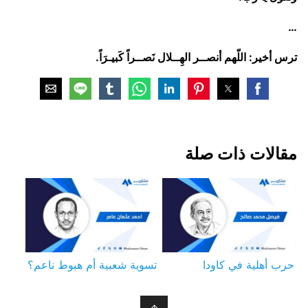
…
ترس أخير: اللّهم أنصــر الهِــلال نَصــراً كَبيـرَاً.
مقالات ذات صلة
حرب أهلية في كاودا
تسوية شعبية أم هبوط ناعم؟