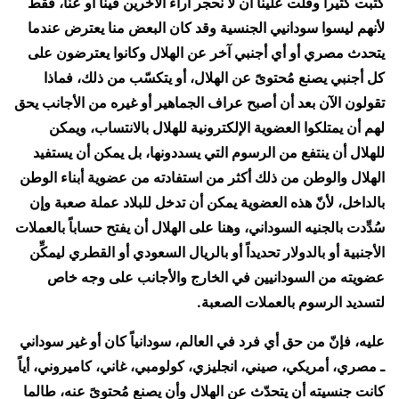
كتبت كثيراً وقلت علينا أن لا نحجر آراء الآخرين فينا أو عنّا، فقط
لأنهم ليسوا سودانيي الجنسية وقد كان البعض منا يعترض عندما
يتحدث مصري أو أي أجنبي آخر عن الهلال وكانوا يعترضون على
كل أجنبي يصنع مُحتوىً عن الهلال، أو يتكسّب من ذلك، فماذا
تقولون الآن بعد أن أصبح عراف الجماهير أو غيره من الأجانب يحق
لهم أن يمتلكوا العضوية الإلكترونية للهلال بالانتساب، ويمكن
للهلال أن ينتفع من الرسوم التي يسددونها، بل يمكن أن يستفيد
الهلال والوطن من ذلك أكثر من استفادته من عضوية أبناء الوطن
بالداخل، لأنّ هذه العضوية يمكن أن تدخل للبلاد عملة صعبة وإن
سُدِّدت بالجنيه السوداني، وهنا على الهلال أن يفتح حساباً بالعملات
الأجنبية أو بالدولار تحديداً أو بالريال السعودي أو القطري ليمكِّن
عضويته من السودانيين في الخارج والأجانب على وجه خاص
لتسديد الرسوم بالعملات الصعبة.
عليه، فإنّ من حق أي فرد في العالم، سودانياً كان أو غير سوداني
ـ مصري، أمريكي، صيني، انجليزي، كولومبي، غاني، كاميروني، أياً
كانت جنسيته أن يتحدّث عن الهلال وأن يصنع مُحتوىً عنه، طالما