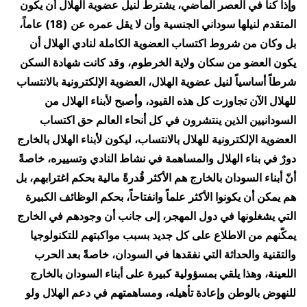
وإذا كنا في العصر الماضي، يشترط لنيل عضوية الهلال أن يكون
المتقدم لنيلها سوداني الجنسية وأن لا يقل عمره عن (18) عاماً،
بل وكان من شروط اكتساب العضوية الكاملة لنادي الهلال أن
يكون العضو من سكان ولاية الخرطوم، وقد كانت شهادة السكن
شرطاً أساسياً لنيل عضوية الهلال، العضوية الإلكترونية بالانتساب
للهلال الآن تجاوزت كل هذه القيود، وأصبح لأبناء الهلال من
السودانيين الذين ينتشرون في كل أنحاء العالم حق اكتساب
العضوية الإلكترونية للهلال بالانتساب، ليكون لأبناء الهلال بالخارج
دورٌ في بناء الهلال والمساهمة في نشاط النادي وتسييره، خاصةً
أنّ أبناء السودان بالخارج هم الأكثر قُدرةً مالية بحكم اغترابهم، بل
هم يمكن أن يكونوا الأكثر علماً وانفتاحاً، بحكم الوظائف الكبيرة
التي يشغلونها في دول المهجر، إلى جانب أن وجودهم في الخارج
يمكّنهم من الاطلاع على كل جديد بسبب مواكبتهم للتكنولوجيا
والتقنية والحداثة التي نفقدها في السودان، خاصةً بعد الحرب
اللعينة، وهذا يلقي بمسؤولية كبيرة على أبناء السودان بالخارج
للنهوض بالوطن وإعادة تأهيله، ومساهمتهم في دعم الهلال ولو