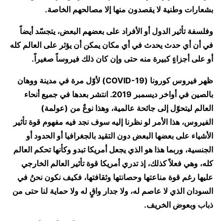
بشعارات وطنية لا يقصدون منها إلا مصالحهم الخاصة.
وفلسفة تأثير الدول أو الأفراد على بعضهم البعض، يتجسّد أيضاً
في أن أي حدث يحدث في أي مكان يمكن أن يؤثر على العالم كله
أو على أجزاءٍ كبيرة منه حتى وإن كان ذلك فيروساً صغيراً.
ظهر فيروس كورونا (COVID-19) لأوّل مرة في مدينة ووهان
بالصين في أواخر ديسمبر 2019. انتشر بعدها في جميع أنحاء
العالم ليتحوّل إلى جائحة عالمية، وهذا نوعٌ من (عولمة)
الفيروس، هذا الأمر لو نظرنا إليه سوف نجد فيه مفهوم قوة تأثير
الأشياء على بعضها البعض دون التقيد بالجغرافيا أو الحدود أو
الجنسية، وربما هذا هو الذي يجعل أمريكا تبدو وكأنها تحكم العالم
كله، وهي فعلاً كذلك، إذ تدري أمريكا قوة تأثير العالم الخارجي
عليها رغم قوة مناعتها وحصانتها وثقافتها، فكيف نكون نحنُ في
السودان الذي لا عاصم له، ولا جدار واقٍ له ولا حماية لنا حتى من
ذباب وبعوض الخريف.