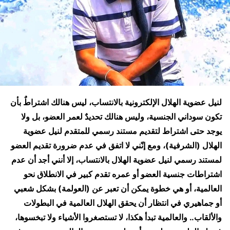
لنيل عضوية الهلال الإلكترونية بالانتساب، ليس هنالك اشتراطٌ بأن
تكون سوداني الجنسية، وليس هنالك تحديدٌ لعمر العضو، بل ولا
يوجد حتى اشتراط لتقديم مستند رسمي للمتقدم لنيل عضوية
الهلال (الشرفية)، ومع إنّني لا اتفق في عدم ضرورة تقديم العضو
لمستند رسمي لنيل عضوية الهلال بالانتساب، إلا أنني أجد أن عدم
اشتراطات جنسية العضو أو عمره تقدم كبير في الانطلاق نحو
العالمية، أو هي خطوة يمكن أن تعبر عن (العولمة) بشكل شعبي
أو جماهيري في انتظار أن يحقق الهلال العالمية في البطولات
والألقاب.. والعالمية تبدأ هكذا، لا تستصغروا الأشياء ولا تبخسوها،