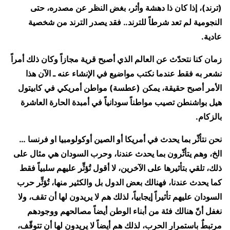
(ترند)، إذا كان ذا دهشة وأثر، بغض النظر عن مصدره، حتى
النجومية لم تعد شرطاً للترند.. فقد يصدر الترند من شخصية
عادية.
زمان كنا نتحدّث عن العالم الذي أصبح قرية مجازاً وكان ذلك أمراً
نشعر به فقط عندما نكتب مواضيع في الإنشاء عنه ـ الآن هذا
الأمر أصبح حقيقة، يمكن (عطسة) مواطن أمريكي في كابيتول
هيل بواشنطن تصيب مواطناً سودانياً في أمبدة الحارة العاشرة
بالزكام.
نحن نتأثّر بما يحدث في أمريكا أو الصين أوكولومبيا او فرنسا …
الخ، وهم يتأثّرون بما يحدث عندنا، وحرب السودان هي مثال على
ذلك، تلقي بتأثيرها على الآخرين، لا أقول تُؤثِّر عليهم سلبياً فقط
كما يحدث عندنا، فهنالك بعض الدول بل والكثير منها، تُؤثِّر حرب
السودان عليهم تأثيراً إيجابياً، لذلك هم لا يريدون لها أن تقف، ولا
نغفل أنّ هنالك فئة من أبناء الوطن أيضاً مصالحهم ووجودهم
مرتبطٌ باستمرار الحرب، لذلك هم أيضاً لا يريدون لها أن تتوقّف،