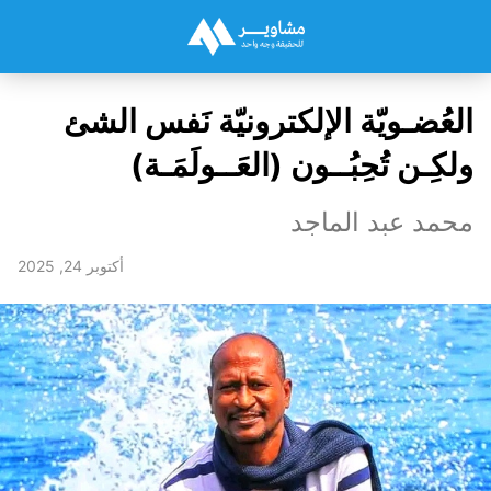
العُضـويّة الإلكترونيّة نَفس الشئ
ولكِـن تُحِبُــون (العَــولَمَـة)
محمد عبد الماجد
أكتوبر 24, 2025