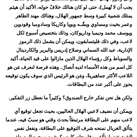
يجب أن لا تُهمل)، حتى لو كان هنالك خلافٌ حوله، الأكيد أن هيثم
يمتلك شعبية كبيرة وسط جمهور الهلال، وهنالك مهند الطاهر
وعمر بخيت ومساوي وبشّـه وبويا وكاريكا وسادومبا وقودوين
ويوسف محمد وديمبا وداريوكان، وذلك بتخصيص أسبوع لكل
لاعب، وفي ذلك فليتسابقون، ويمكن أن يشمل ذلك الرموز
الإدارية، عبد الله السماني وصلاح إدريس والبرير والكاردينال
والسوباط وكل رؤساء الهلال الذين مازالوا على قيد الحياة، أكيد
كل اسم من هذه الأسماء لديه أنصارٌ.. وهذه فرصة لنعرف مَن هو
اللاعب الأكثر جماهيريةً، ومَن هو الرئيس الذي سوف يكون توقيعه
يحوز على أكبر عدد من البطاقات.
ولكن هل نحن نفكر خارج الصندوق؟ وكثيراً ما نعطل زر التفكير.
ويمكن أن نضيف لاعبي الهلال الحاليين، بحيث نجعل توقيع أي
لاعب منهم على البطاقة مرتبطاً بحدث وقتي هو سببٌ فيه، عندما
يتألق الغربال نمنحه شرف التوقيع على البطاقة، ونفعل نفس
الشئ عندما يتألق روفا وجان كلود وكرشوم ومحمد المصطفى