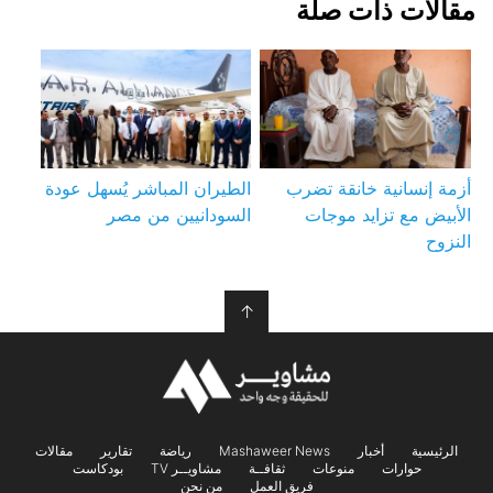
مقالات ذات صلة
أزمة إنسانية خانقة تضرب
الطيران المباشر يُسهل عودة
الأبيض مع تزايد موجات
السودانيين من مصر
النزوح
↑
الرئيسية
أخبار
Mashaweer News
رياضة
تقارير
مقالات
حوارات
منوعات
ثقافــة
مشاويــر TV
بودكاست
فريق العمل
من نحن