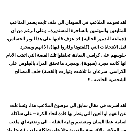
لقد تحولت الملاعب في السودان الى ملف ثابت يصدر المتاعب
للمتابعين والمهتمين بالساحرة المستديرة.. وعلى الرغم من ان
(جماعة التدمير الحالية) قد عزف قادتها على هذا الوتر الحساس،
قبل الانتخابات التي (كلفتوها وفازوا فيها)، الا انهم وبمجرد
جلوسهم على كراسي القيادة، تجاهلوا تلك القصة التي اثبتت الايام
انها كانت مجرد (سبوبة)، وبمجرد ما تحقق المراد بالجلوس على
الكراسي، سرعان ما تلاشت وتوارت (القصة) خلف المصالح
الشخصية الخاصة..!!
لقد اشرت في مقال سابق الى موضوع الملاعب هذا، وتساءلت
عن الفهم او العين التي ينظر بها قادة اتحاد الكرة – على شاكلة
اسامة عطا المنان ومعتصم وبقية الشلة – الى وضعية اي ملعب
من الملاعب الافريقية والعربية مثلا على شاكلة ملعب (شيخا ولد