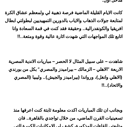
كانت الايام القليلة الماضية فرصة ذهبية لي ولمعظم عشاق الكرة
لمتابعة جولات الذهاب والاياب بالدورين التمهيديين لبطولتي ابطال
افريقيا والكونفدرالية.. وحقيقة فقد كنت في قمة السعادة وانا
اتابع تلك المواجهات التي شهدت اثارة عالية وقوة ومتعة..!!
شاهدت – على سبيل المثال لا الحصر – مباريات الاندية المصرية
الاربعة “الاهلي – الزمالك – بيراميدز والمصري” بكل من بورندي
(الاهلي وانغل)، ورواندا (بيراميدز والجيش).. وليبيا (المصري
والاتحاد)..!!
وبجانب ان تلك المباريات اكدت معلومة ثابتة كنت اعرفها منذ
تسعينيات القرن الماضي، من خلال تواجدي بالقاهرة.. فان
متابعتي للقاءات المذكورة، كشف لي الامكانيات الكبيرة التي