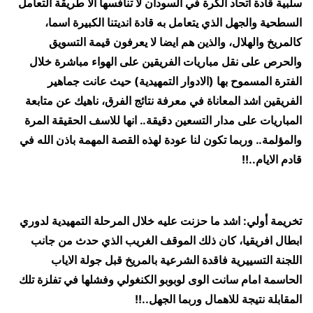
سلبية قادة اتحاد الكرة في السودان لا تنافسها الا طريقة التعامل
السطحية والجهل الذي يتعامل به قادة انديتنا الكبيرة اسما،
كالمريخ والهلال، والذين هم ايضا لا يعرفون قيمة التسويق
والحرص على نقل مباريات الفريقين على الهواء مباشرة خلال
الفترة المسموح بها (الادوار التمهيدية) حيث عانت جماهير
الفريقين اشد المعاناة في معرفة نتائج الفرق، ناهيك عن متابعة
المباريات على مدار التسعين دقيقة.. انها للاسف الحقيقة المرة
والمؤلمة.. وربما تكون لنا عودة لهذه القصة المهمة باذن الله في
قادم الايام..!!
تخريمة أولي: اشد ما حزنت عليه خلال المرحلة التمهيدية لدوري
ابطال افريقيا، كان ذلك الموقف الغريب الذي حدث من جانب
اللجنة التسييرية فاقدة الشرعية بالمريخ قبل جولة الاياب
الحاسمة امام سانت الوى لوبوبو الكنغولي وفشلها في تفلزة تلك
المقابلة نتيجة للاهمال وربما الجهل..!!