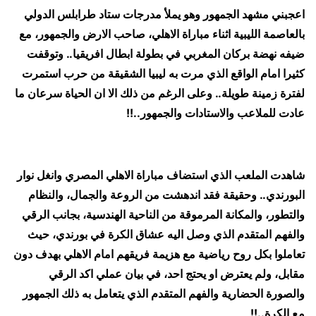
اعجبني مشهد الجمهور وهو يملأ مدرجات ستاد طرابلس الدولي
بالعاصمة الليبية اثناء مباراة الاهلي، صاحب الارض والجمهور، مع
ضيفه نهضة بركان المغربي في بطولة ابطال افريقيا.. وتوقفت
كثيرا امام الواقع الذي مرت به ليبيا الشقيقة من حرب استمرت
لفترة زمينة طويلة.. وعلى الرغم من ذلك الا ان الحياة سرعان ما
عادت للملاعب والاستادات والجمهور..!!
شاهدت الملعب الذي استضاف مباراة الاهلي المصري وانغل نوار
البورندي.. وحقيقة فقد اندهشت من الروعة والجمال، والنظام
والتطور، والمكانة المرموقة من الناحية الهندسية، بجانب الرقي
والفهم المتقدم الذي وصل اليه عشاق الكرة في بورندي، حيث
تعاملوا بكل روح رياضية مع هزيمة فريقهم امام الاهلي بهدف دون
مقابل، ولم يعترض او يحتج احد، في بيان عملي اكد الرقي
والصورة الحضارية والفهم المتقدم الذي يتعامل به ذلك الجمهور
مع الكرة..!!