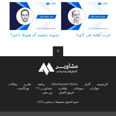
حرب أهلية في كاودا
تسوية شعبية أم هبوط ناعم؟
↑
الرئيسية
أخبار
Mashaweer News
رياضة
تقارير
مقالات
حوارات
منوعات
ثقافــة
مشاويــر TV
بودكاست
فريق العمل
من نحن
جميع الحقوق محفوظة لـ مشاوير 2026