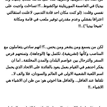
بيديا) في العاصمة الموريتاينة نواكشوط..؟! تساءلت واجبت على
نفسي وقلت: (لو كنت مكان احد قادة التدمير، لاعلنت استقالتي
اعترافا بفشلي وعدم مقدرتي توفير ملعب في قامة ومكانة
“شيخا بيديا”)..!!
لكن من يسمع ومن يشعر ومن يحس..؟! انهم سادتي يتعاملون مع
المناصب وكأنها (تشريفية)، تكتمل بها (الوجاهة)، وتمنحهم فرص
السفر والترحال بين عواصم البلدان والمدن المخلتفة.. اما ان
يفكر احدهم في القيام بعمل يعود بالفائدة على الاتحاد الذي يحمل
اسم اللعبة الشعبية الاولى في العالم والسودان، فلا والف لا..
نلقاها عند الغافل.. والغافل هنا اخوتي هو: من ظن ان الاشياء هي
الاشياء..!!