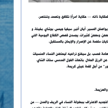
الحكاية ذاته — حكاية امرأةٍ تكافح، وتصمد، وتنتصر.
يواصلن المسير: أيان أتير، سيفيا جيمس، بوشاي، بخيتة، و
يعهنّ، ومعهنّ كثيرات، يجسدن قصص الكفاح اليومية التي
ياتٍ ملهمة عن الإصرار والإيمان بالمستقبل.
عامة فحسب، بل سيفتح ذراعيه ليحتضن النساء المنسيات
 عن الرزق الحلال: بائعات الفول المدمس، ستات الشاي،
ور” من أجل لقمة عيشٍ كريمة.
والعزيمة.
ٌ لتجديد الاعتراف ببطولة النساء في الريف والمدن — من