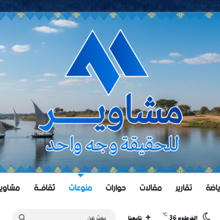
ياضة
تقارير
مقالات
حوارات
منوعات
ثقافــة
مشاويــر 
℃
36
بحث
الخرطوم
تابعنا