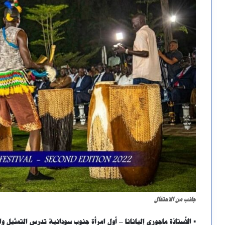
جانب من الاحتفال
▪︎ الأستاذة ماجوري إليانانا – أول امرأة جنوب سودانية تدرس التمثيل و