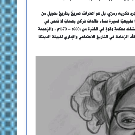
رد تكريمٍ رمزي، بل هو اعترافٌ صريحٌ بتاريخٍ طويلٍ من
ا طبيعيًا لسيرة نساء خالدات تركن بصماتٍ لا تُمحى في
ذاكرة الوطن، وفي مقدمتهنّ الرثّ “أبو ضوك بوج” التي قادت مملكة الشلك بحكمةٍ وقوةٍ في الفترة من (1660 – 1670م)، والزعيمة
د الزعامة في التاريخ الاجتماعي والإداري لقبيلة الدينكا