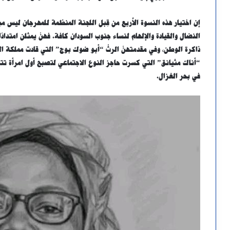
إن اختيار هذه النسوة الأربع من قِبل اللجنة المنظمة للمهرجان ليس مج
النضال والقيادة والإلهام لنساء جنوب السودان كافة. فهنّ يمثلن امتدادً
“أناك مثيانق” التي كسرت حاجز النوع الاجتماعي لتصبح أول امرأة تتقلّ
في بحر الغزال.