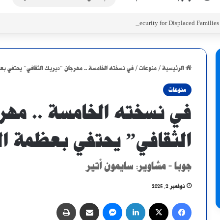
عن
Initiatives to Support Food Security for Displaced Familie
الرئيسية
/
منوعات
/
في نسخته الخامسة .. مهرجان “ديريك الثقافي” يحتفي بع
منوعات
في نسخته الخامسة .. مهر
الثقافي” يحتفي بعظمة الم
جوبا - مشاوير: سايمون أتير
نوفمبر 2, 2025
فيسبوك
X
لينكدإن
ماسنجر
مشاركة عبر البريد
طباعة