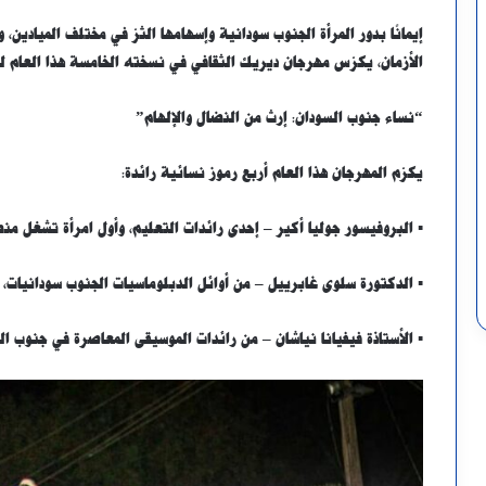
إيمانًا بدور المرأة الجنوب سودانية وإسهامها الثرّ في مختلف الميادين
الأزمان، يكرّس مهرجان ديريك الثقافي في نسخته الخامسة هذا العام للا
“نساء جنوب السودان: إرث من النضال والإلهام”
يكرّم المهرجان هذا العام أربع رموز نسائية رائدة:
▪︎ البروفيسور جوليا أكير – إحدى رائدات التعليم، وأول امرأة تشغل 
▪︎ الدكتورة سلوى غابرييل – من أوائل الدبلوماسيات الجنوب سودانيات، 
▪︎ الأستاذة فيفيانا نياشان – من رائدات الموسيقى المعاصرة في جنوب ال