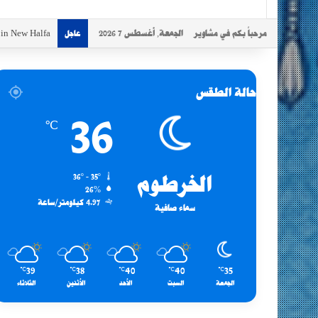
مرحباً بكم في مشاوير
الجمعة, أغسطس 7 2026
s in New Halfa
عاجل
حالة الطقس
36
℃
الخرطوم
36º - 35º
26%
4.97 كيلومتر/ساعة
سماء صافية
39
38
40
40
35
℃
℃
℃
℃
℃
الجمعة
السبت
الأحد
الأثنين
الثلاثاء