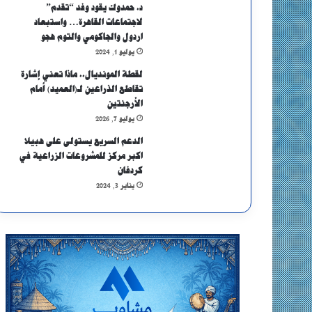
د. حمدوك يقود وفد “تقدم”
لاجتماعات القاهرة… واستبعاد
اردول والجاكومي والتوم هجو
يوليو 1, 2024
لقطة المونديال.. ماذا تعني إشارة
تقاطع الذراعين لـ(العميد) أمام
الأرجنتين
يوليو 7, 2026
الدعم السريع يستولى على هبيلا
اكبر مركز للمشروعات الزراعية في
كردفان
يناير 3, 2024