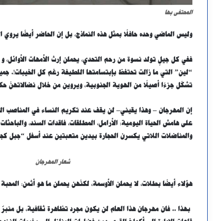
المحتفى بها
وليس الماضي وحده حافلًا بمثل هذه النماذج، بل إن الحاضر أيضًا يروي 
ففي كل جيلٍ تولد نسوة من رحم التحدي، يحملن إرث الأمهات الأوائل، و 
“لين” التي ما زالت تحتفظ بإبتسامتها اللطيفة رغم كل الخيبات!. جم
تشكّل جزءًا أصيلًا من الهوية الجنوبية، ويروين من خلال نضالاتهنّ حكا
إن المهرجان – وهذا يقيني– لن يقف عند تكريم النساء في المناصب ال
على هامش الحياة اليومية: الأرامل، المطلقات، فاقدات السند، والباحثات
والمناضلات اللاتي يكسرن الحجارة بيدين متعبتين عند أسفل “جبل كج
شعار المهرجان
هؤلاء أيضًا بطلات، لا يحملن الأوسمة، لكنّهن يحملن ما هو أثمن: المحبة 
بهذا .. فان مهرجان هذا العام لن يكون مجرد تظاهرة ثقافية، بل منبر