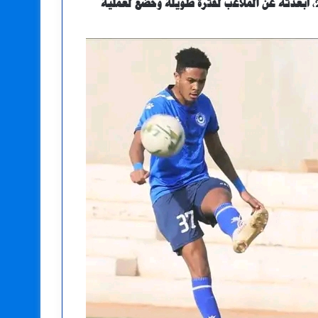
وتعرض لإصابة قوية بقطع في “وتر العرقوب” في يونيو 2022، أبعدته عن الملاعب لفترة طويلة وخضع لعملية