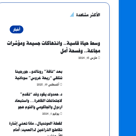
الأكثر مشاهدة
أخبار
وسط حياة قاسية.. وانتهاكات جسيمة ومؤشرات
مجاعة.. وفسحة أمل
مارس 15, 2024
بعد “ناقة” رونالدو.. جورجينا
تتلقى “ريحة عروس” سودانية
أغسطس 19, 2025
د. حمدوك يقود وفد “تقدم”
لاجتماعات القاهرة… واستبعاد
اردول والجاكومي والتوم هجو
يوليو 1, 2024
لقطة المونديال.. ماذا تعني إشارة
تقاطع الذراعين لـ(العميد) أمام