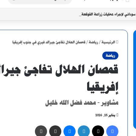
عن
داني لإجراء عمليات زراعة القوقعة للأطفال في الخرطوم
الرئيسية
/
رياضة
/
قمصان الهلال تفاجئ جيرالد فيري في جنوب إفريقيا
رياضة
قمصان الهلال تفاجئ جيرا
إفريقيا
مشاوير - محمد فضل الله خليل
يناير 25, 2026
فيسبوك
X
لينكدإن
ماسنجر
مشاركة عبر البريد
طباعة