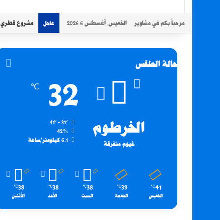
مرحباً بكم في مشاوير
الخميس, أغسطس 6 2026
مشروع قطري سو
عاجل
حالة الطقس
32
℃
الخرطوم
41º - 31º
42%
6.1 كيلومتر/ساعة
غيوم متفرقة
38
38
38
39
41
℃
℃
℃
℃
℃
الخميس
الجمعة
السبت
الأحد
الأثنين