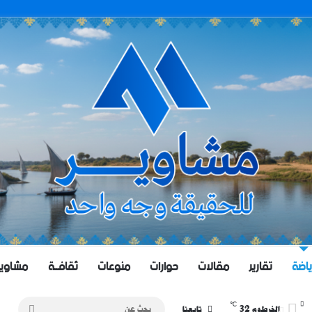
ياضة
تقارير
مقالات
حوارات
منوعات
ثقافــة
مشاويــر 
℃
32
بحث
الخرطوم
تابعنا