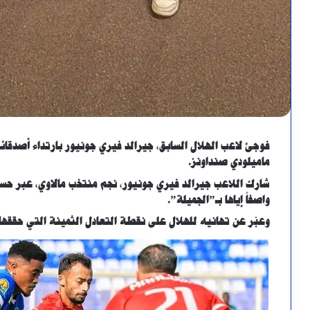
فوجئ لاعب الهلال السابق، جيرالد فيري جونيور بارتداء أصدقائه
ماميلودي صنداونز.
شارك اللاعب جيرالد فيري جونيور، نجم منتخب مالاوي، عبر ح
واصفاً إياها بـ”الجميلة”.
وعبّر عن تهانيه للهلال على نقطة التعادل الثمينة التي حققها